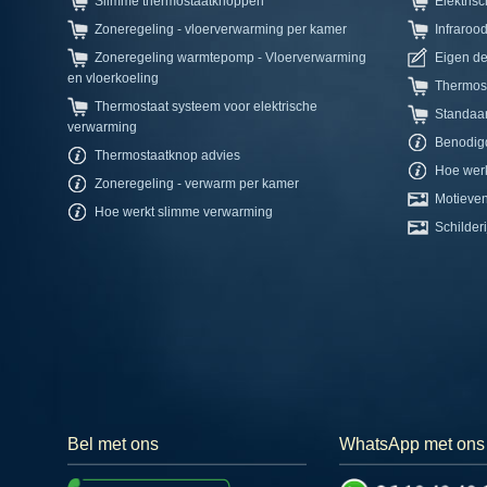
Slimme thermostaatknoppen
Elektris
Zoneregeling - vloerverwarming per kamer
Infraroo
Zoneregeling warmtepomp - Vloerverwarming
Eigen d
en vloerkoeling
Thermos
Thermostaat systeem voor elektrische
Standaa
verwarming
Benodig
Thermostaatknop advies
Hoe werk
Zoneregeling - verwarm per kamer
Motieven
Hoe werkt slimme verwarming
Schilderi
Bel met ons
WhatsApp met ons