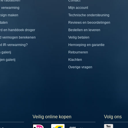
che radiatoren
Contact
d verwarming
Mijn account
esign maken
Technische ondersteuning
taten
Reviews en beoordelingen
rd en handdoek droger
Bestellen en leveren
d vermogen berekenen
Veilig betalen
t IR-verwarming?
Herroeping en garantie
 galerij
Retourneren
jen galerij
Klachten
Overige vragen
Veilig online kopen
Volg ons