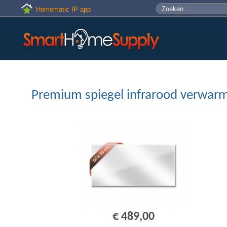
Skip to main content
Zoeken
Zoekveld
Homematic IP app
Premium spiegel infrarood verwarm
€ 489,00