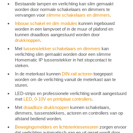
Bestaande lampen en verlichting kan slim gemaakt
worden door normale schakelaars en dimmers te
vervangen voor
slimme schakelaars en dimmers
.
Inbouw schakel en dim modules
kunnen ingebouwd
worden in een lampvoet of in de muur of plafond en
kunnen draadloos aangestuurd worden door
drukknoppen
.
Met
tussenstekker schakelaars en dimmers
kan
verlichting slim gemaakt worden door een slimme
Homematic IP tussenstekker in het stopcontact te
steken.
In de meterkast kunnen
DIN-rail actoren
toegepast
worden om de verlichting vanuit de meterkast aan te
sturen.
LED-strips en professionele verlichting wordt aangestuurd
met
LED, 0-10V en printplaat controllers
.
Met
draadloze drukknoppen
kunnen schakelaars,
dimmers, tussenstekkers, actoren en controllers van op
afstand bediend worden.
Bewegingsmelders en lichtsterktesensoren
zorgen ervoor
dat verlichting automatisch aan en uit gezet wordt door