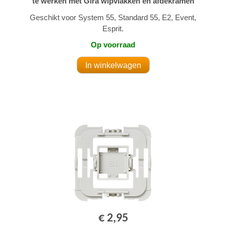
te werken met Gira wipvlakken en afdekramen
Geschikt voor System 55, Standard 55, E2, Event,
Esprit.
Op voorraad
€ 2,95