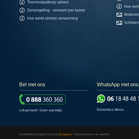
Thermostaatknop advies
Hoe werk
Zoneregeling - verwarm per kamer
Motieven
Hoe werkt slimme verwarming
Schilderi
Bel met ons
WhatsApp met ons
Kostenloze dienst.
Lokaal tarief. Geen wachttijd.
SmartHomeSupply hoort bij
Ecopunt
- Gasvrij wonen en werken