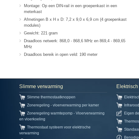
Montage: Op een DIN-rail in een groepenkast in een
meterkast
Afmetingen B x H x D: 7,2 x 9,0 x 6,9 cm (4 groepenkast
modules)
Gewicht: 221 gram
Draadloos netwerk: 868,0 - 868,6 MHz en 869,4 - 869,65
MHz
Draadloos bereik in open veld: 190 meter
Slimme verwarming
Elektrisc
Slimme thermostaatknoppen
Elektris
Zoneregeling - vloerverwarming per kamer
Infraroo
Zoneregeling warmtepomp - Vloerverwarming
Eigen d
en vloerkoeling
Thermos
Thermostaat systeem voor elektrische
Standaa
verwarming
Benodig