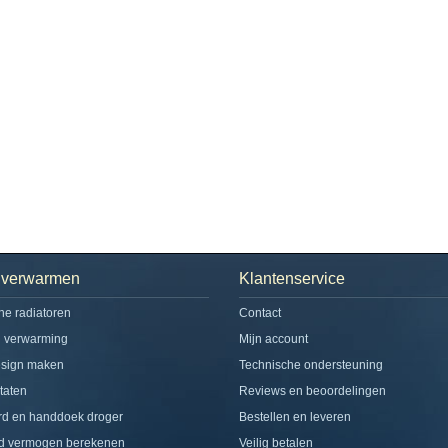
h verwarmen
Klantenservice
che radiatoren
Contact
d verwarming
Mijn account
esign maken
Technische ondersteuning
taten
Reviews en beoordelingen
rd en handdoek droger
Bestellen en leveren
d vermogen berekenen
Veilig betalen