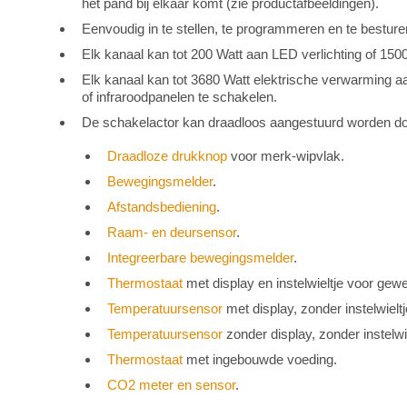
het pand bij elkaar komt (zie productafbeeldingen).
Eenvoudig in te stellen, te programmeren en te bestur
Elk kanaal kan tot 200 Watt aan LED verlichting of 1500
Elk kanaal kan tot 3680 Watt elektrische verwarming a
of infraroodpanelen te schakelen.
De schakelactor kan draadloos aangestuurd worden do
Draadloze drukknop
voor merk-wipvlak.
Bewegingsmelder
.
Afstandsbediening
.
Raam- en deursensor
.
Integreerbare bewegingsmelder
.
Thermostaat
met display en instelwieltje voor gew
Temperatuursensor
met display, zonder instelwieltj
Temperatuursensor
zonder display, zonder instelwi
Thermostaat
met ingebouwde voeding.
CO2 meter en sensor
.