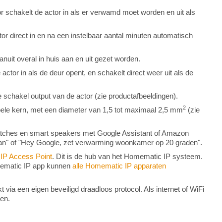
r schakelt de actor in als er verwamd moet worden en uit als
r direct in en na een instelbaar aantal minuten automatisch
nuit overal in huis aan en uit gezet worden.
ctor in als de deur opent, en schakelt direct weer uit als de
ke schakel output van de actor (zie productafbeeldingen).
2
ibele kern, met een diameter van 1,5 tot maximaal 2,5 mm
(zie
atches en smart speakers met Google Assistant of Amazon
aan" of "Hey Google, zet verwarming woonkamer op 20 graden".
IP Access Point
. Dit is de hub van het Homematic IP systeem.
omematic IP app kunnen
alle Homematic IP apparaten
ia een eigen beveiligd draadloos protocol. Als internet of WiFi
ken.