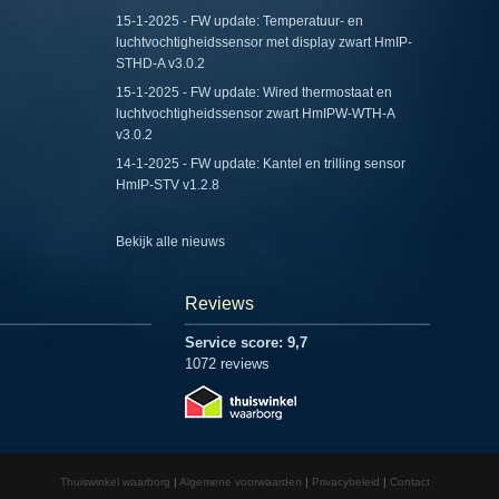
15-1-2025 - FW update: Temperatuur- en
luchtvochtigheidssensor met display zwart HmIP-
STHD-A v3.0.2
15-1-2025 - FW update: Wired thermostaat en
luchtvochtigheidssensor zwart HmIPW-WTH-A
v3.0.2
14-1-2025 - FW update: Kantel en trilling sensor
HmIP-STV v1.2.8
Bekijk alle nieuws
Reviews
Service score: 9,7
1072 reviews
Thuiswinkel waarborg
Algemene voorwaarden
Privacybeleid
Contact