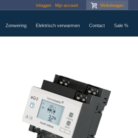
Inloggen
Mijn account
Winkelwagen
Zonwering
Elektrisch verwarmen
Contact
Sale %