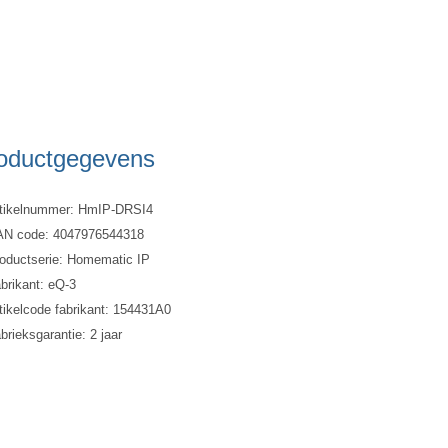
oductgegevens
tikelnummer: HmIP-DRSI4
N code: 4047976544318
oductserie: Homematic IP
brikant: eQ-3
tikelcode fabrikant: 154431A0
brieksgarantie: 2 jaar