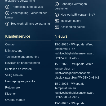
elektrische verwarming
Benodigd vermogen
Thermostaatknop advies
berekenen
Zoneregeling - verwarm per
Hoe werkt IR-verwarming?
kamer
Motieven galerij
Hoe werkt slimme verwarming
Schilderijen galerij
Klantenservice
Nieuws
Contact
15-1-2025 - FW update: Wired
temperatuur- en
Mijn account
luchtvochtigheidssensor zwart
Technische ondersteuning
HmIPW-STH v3.0.2
Reviews en beoordelingen
15-1-2025 - FW update: Wired
temperatuur- en
Bestellen en leveren
luchtvochtigheidssensor met
Veilig betalen
display zwart HmIPW-STHD v3.0.2
Herroeping en garantie
15-1-2025 - FW update:
Retourneren
Temperatuur- en
luchtvochtigheidssensor zwart
Klachten
HmIP-STH-A v3.0.2
Overige vragen
15-1-2025 - FW update: