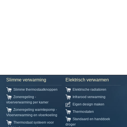
Slimme verwarming
Elektrisch verwarmen
Slimme thermostaatknoppen
Elektrische radiatoren
Zoneregeling -
Infrarood verwarming
vloerverwarming per kamer
Eigen design maken
Zoneregeling warmtepomp -
Thermostaten
Vloerverwarming en vloerkoeling
Standaard en handdoek
Thermostaat systeem voor
droger