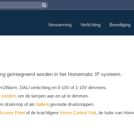
Verwarming
Verlichting
Beveiliging
hting geïntegreerd worden in het Homematic IP systeem.
m2Warm, DALI verlichting en 0-10V of 1-10V dimmers.
e
zenders
om de lampen aan en uit te dimmen.
n drukknop of als
batterij
gevoede drukknoppen.
Access Point
of de krachtigere
Home Control Unit
, de hubs van Hom