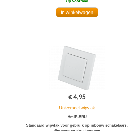
Op voorraad
€ 4,95
Universeel wipvlak
HmIP-BRU
Standaard wipvlak voor gebruik op inbouw schakelaars,
dimmers en drukknoppen