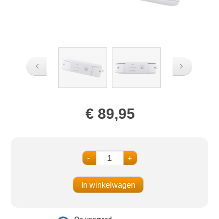
€ 89,95
-
+