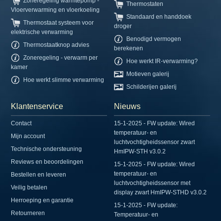
Zoneregeling warmtepomp -
Thermostaten
Vloerverwarming en vloerkoeling
Standaard en handdoek
Thermostaat systeem voor
droger
elektrische verwarming
Benodigd vermogen
Thermostaatknop advies
berekenen
Zoneregeling - verwarm per
Hoe werkt IR-verwarming?
kamer
Motieven galerij
Hoe werkt slimme verwarming
Schilderijen galerij
Klantenservice
Nieuws
Contact
15-1-2025 - FW update: Wired
temperatuur- en
Mijn account
luchtvochtigheidssensor zwart
Technische ondersteuning
HmIPW-STH v3.0.2
Reviews en beoordelingen
15-1-2025 - FW update: Wired
temperatuur- en
Bestellen en leveren
luchtvochtigheidssensor met
Veilig betalen
display zwart HmIPW-STHD v3.0.2
Herroeping en garantie
15-1-2025 - FW update:
Retourneren
Temperatuur- en