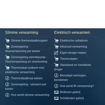
Slimme verwarming
Elektrisch verwarmen
Slimme thermostaatknoppen
Elektrische radiatoren
Zoneregeling -
Infrarood verwarming
vloerverwarming per kamer
Eigen design maken
Zoneregeling warmtepomp -
Thermostaten
Vloerverwarming en vloerkoeling
Standaard en handdoek
Thermostaat systeem voor
droger
elektrische verwarming
Benodigd vermogen
Thermostaatknop advies
berekenen
Zoneregeling - verwarm per
Hoe werkt IR-verwarming?
kamer
Motieven galerij
Hoe werkt slimme verwarming
Schilderijen galerij