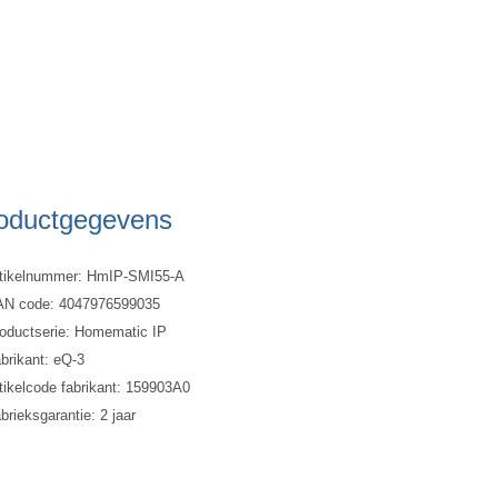
oductgegevens
tikelnummer: HmIP-SMI55-A
N code: 4047976599035
oductserie: Homematic IP
brikant: eQ-3
tikelcode fabrikant: 159903A0
brieksgarantie: 2 jaar