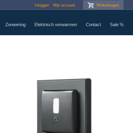
Inloggen
Mijn account
Winkelwagen
Zonwering
Elektrisch verwarmen
Contact
Sale %