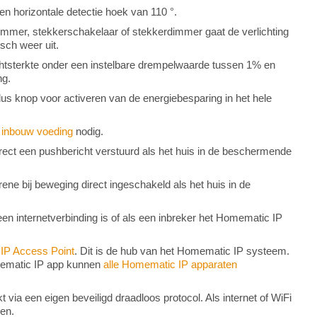
n horizontale detectie hoek van 110 °.
immer, stekkerschakelaar of stekkerdimmer gaat de verlichting
sch weer uit.
ichtsterkte onder een instelbare drempelwaarde tussen 1% en
ng.
s knop voor activeren van de energiebesparing in het hele
e
inbouw voeding
nodig.
irect een pushbericht verstuurd als het huis in de beschermende
ene bij beweging direct ingeschakeld als het huis in de
geen internetverbinding is of als een inbreker het Homematic IP
IP Access Point
. Dit is de hub van het Homematic IP systeem.
omematic IP app kunnen
alle Homematic IP apparaten
ia een eigen beveiligd draadloos protocol. Als internet of WiFi
ken.