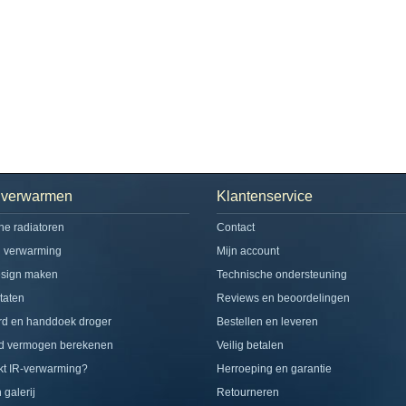
h verwarmen
Klantenservice
che radiatoren
Contact
d verwarming
Mijn account
esign maken
Technische ondersteuning
taten
Reviews en beoordelingen
rd en handdoek droger
Bestellen en leveren
d vermogen berekenen
Veilig betalen
t IR-verwarming?
Herroeping en garantie
 galerij
Retourneren