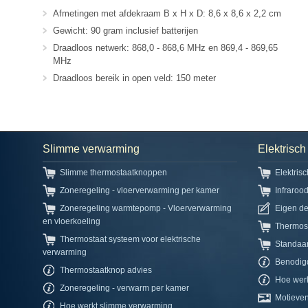
Afmetingen met afdekraam B x H x D: 8,6 x 8,6 x 2,2 cm
Gewicht: 90 gram inclusief batterijen
Draadloos netwerk: 868,0 - 868,6 MHz en 869,4 - 869,65
MHz
Draadloos bereik in open veld: 150 meter
Slimme verwarming
Elektrisc
Slimme thermostaatknoppen
Elektris
Zoneregeling - vloerverwarming per kamer
Infraroo
Zoneregeling warmtepomp - Vloerverwarming
Eigen d
en vloerkoeling
Thermos
Thermostaat systeem voor elektrische
Standaa
verwarming
Benodig
Thermostaatknop advies
Hoe werk
Zoneregeling - verwarm per kamer
Motieven
Hoe werkt slimme verwarming