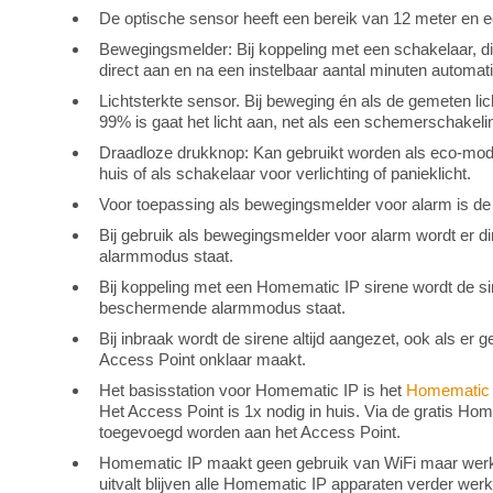
De optische sensor heeft een bereik van 12 meter en ee
Bewegingsmelder: Bij koppeling met een schakelaar, d
direct aan en na een instelbaar aantal minuten automati
Lichtsterkte sensor. Bij beweging én als de gemeten l
99% is gaat het licht aan, net als een schemerschakeli
Draadloze drukknop: Kan gebruikt worden als eco-modu
huis of als schakelaar voor verlichting of panieklicht.
Voor toepassing als bewegingsmelder voor alarm is d
Bij gebruik als bewegingsmelder voor alarm wordt er d
alarmmodus staat.
Bij koppeling met een Homematic IP sirene wordt de sir
beschermende alarmmodus staat.
Bij inbraak wordt de sirene altijd aangezet, ook als er 
Access Point onklaar maakt.
Het basisstation voor Homematic IP is het
Homematic 
Het Access Point is 1x nodig in huis. Via de gratis H
toegevoegd worden aan het Access Point.
Homematic IP maakt geen gebruik van WiFi maar werkt v
uitvalt blijven alle Homematic IP apparaten verder wer