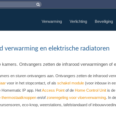
Verwarming
Verlichting
Beveiliging
d verwarming en elektrische radiatoren
kamers. Ontvangers zetten de infrarood verwarmingen of ele
ers en sturen ontvangers aan. Ontvangers zetten de infrarood verwa
laar
voor in het stopcontact, of als
schakel module
(voor inbouw in ee
de Homematic IP app. Het
Access Point
of de
Home Control Unit
is de
 thermostaatknoppen
en/of
zoneregeling voor vloerverwarming
. In 
ursensoren, eco-knop, weerstations, tafelstandaard of inbouwvoedin