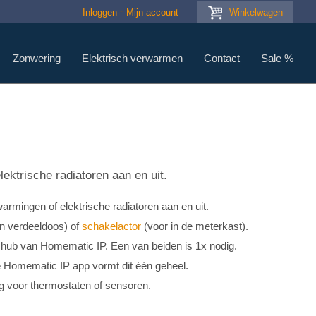
Inloggen
Mijn account
Winkelwagen
Zonwering
Elektrisch verwarmen
Contact
Sale %
ktrische radiatoren aan en uit.
rmingen of elektrische radiatoren aan en uit.
n verdeeldoos) of
schakelactor
(voor in de meterkast).
 hub van Homematic IP. Een van beiden is 1x nodig.
de Homematic IP app vormt dit één geheel.
g voor thermostaten of sensoren.