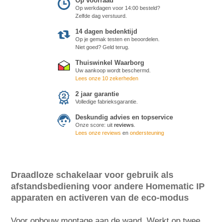
Op voorraad
Op werkdagen voor 14:00 besteld?
Zelfde dag verstuurd.
14 dagen bedenktijd
Op je gemak testen en beoordelen.
Niet goed? Geld terug.
Thuiswinkel Waarborg
Uw aankoop wordt beschermd.
Lees onze 10 zekerheden
2 jaar garantie
Volledige fabrieksgarantie.
Deskundig advies en topservice
Onze score:
uit
reviews
.
Lees onze reviews
en
ondersteuning
Draadloze schakelaar voor gebruik als
afstandsbediening voor andere Homematic IP
apparaten en activeren van de eco-modus
Voor opbouw montage aan de wand. Werkt op twee