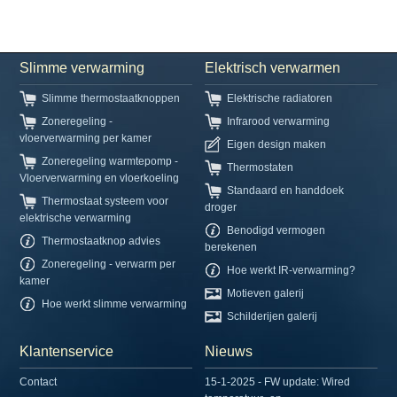
Slimme verwarming
Elektrisch verwarmen
Slimme thermostaatknoppen
Elektrische radiatoren
Zoneregeling -
Infrarood verwarming
vloerverwarming per kamer
Eigen design maken
Zoneregeling warmtepomp -
Thermostaten
Vloerverwarming en vloerkoeling
Standaard en handdoek
Thermostaat systeem voor
droger
elektrische verwarming
Benodigd vermogen
Thermostaatknop advies
berekenen
Zoneregeling - verwarm per
Hoe werkt IR-verwarming?
kamer
Motieven galerij
Hoe werkt slimme verwarming
Schilderijen galerij
Klantenservice
Nieuws
Contact
15-1-2025 - FW update: Wired