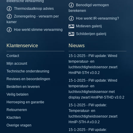
elektrische verwarming
Benodigd vermogen
Thermostaatknop advies
berekenen
Zoneregeling - verwarm per
Hoe werkt IR-verwarming?
kamer
Motieven galerij
Hoe werkt slimme verwarming
Schilderijen galerij
Klantenservice
Nieuws
Contact
15-1-2025 - FW update: Wired
temperatuur- en
Mijn account
luchtvochtigheidssensor zwart
Technische ondersteuning
HmIPW-STH v3.0.2
Reviews en beoordelingen
15-1-2025 - FW update: Wired
temperatuur- en
Bestellen en leveren
luchtvochtigheidssensor met
Veilig betalen
display zwart HmIPW-STHD v3.0.2
Herroeping en garantie
15-1-2025 - FW update:
Retourneren
Temperatuur- en
luchtvochtigheidssensor zwart
Klachten
HmIP-STH-A v3.0.2
Overige vragen
15-1-2025 - FW update: