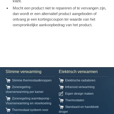
klant.
Mocht een product niet te repareren of te vervangen zijn,
dan wordt er een alternatief product aangeboden of
ontvang je een kortingscoupon ter waarde van het
oorspronkelijke aankoopbedrag van het product.
Slimme verwarming
Elektrisch verwarmen
Slimme thermostaatknoppen
Elektrische radiatoren
Zoneregeling -
Infrarood verwarming
vloerverwarming per kamer
Eigen design maken
Zoneregeling warmtepomp -
Thermostaten
Vloerverwarming en vloerkoeling
Standaard en handdoek
Thermostaat systeem voor
droger