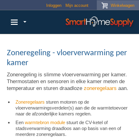
Skip to main content
Inloggen
Mijn account
Winkelwagen
Zoneregeling - vloerverwarming per
kamer
Zoneregeling is slimme vloerverwarming per kamer.
Thermostaten en sensoren in elke kamer meten de
temperatuur en sturen draadloze
zoneregelaars
aan.
Zoneregelaars
sturen motoren op de
vloerverwarmingsverdeler(s) aan die de warmtetoevoer
naar de afzonderlijke kamers regelen.
Een
warmtebron module
stuurt de CV-ketel of
stadsverwarming draadloos aan op basis van een of
meerdere zoneregelaars.