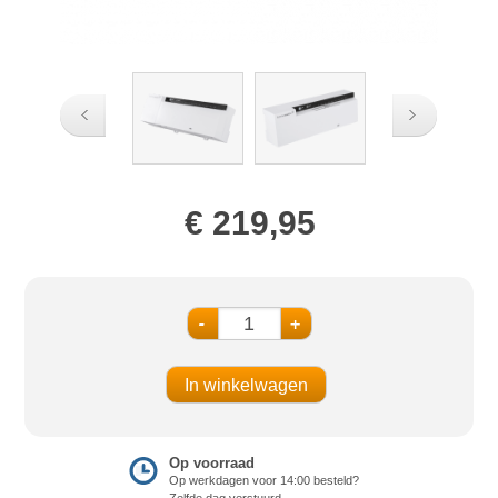
€ 219,95
-
+
Op voorraad
Op werkdagen voor 14:00 besteld?
Zelfde dag verstuurd.