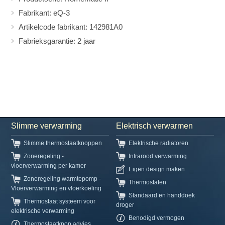
Fabrikant: eQ-3
Artikelcode fabrikant: 142981A0
Fabrieksgarantie: 2 jaar
Slimme verwarming
Elektrisch verwarmen
Slimme thermostaatknoppen
Elektrische radiatoren
Zoneregeling -
Infrarood verwarming
vloerverwarming per kamer
Eigen design maken
Zoneregeling warmtepomp -
Thermostaten
Vloerverwarming en vloerkoeling
Standaard en handdoek
Thermostaat systeem voor
droger
elektrische verwarming
Benodigd vermogen
Thermostaatknop advies