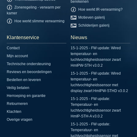
berekenen
Zoneregeling - verwarm per
Hoe werkt IR-verwarming?
kamer
Motieven galerij
Hoe werkt slimme verwarming
Schilderijen galerij
Klantenservice
Nieuws
Contact
15-1-2025 - FW update: Wired
temperatuur- en
Mijn account
luchtvochtigheidssensor zwart
Technische ondersteuning
HmIPW-STH v3.0.2
Reviews en beoordelingen
15-1-2025 - FW update: Wired
temperatuur- en
Bestellen en leveren
luchtvochtigheidssensor met
Veilig betalen
display zwart HmIPW-STHD v3.0.2
Herroeping en garantie
15-1-2025 - FW update:
Retourneren
Temperatuur- en
luchtvochtigheidssensor zwart
Klachten
HmIP-STH-A v3.0.2
Overige vragen
15-1-2025 - FW update:
Temperatuur- en
luchtvochtigheidssensor met