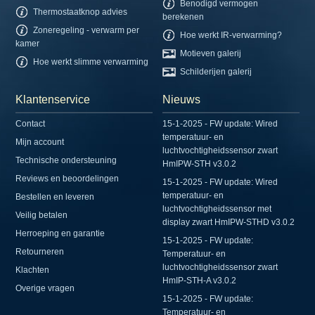
Benodigd vermogen
Thermostaatknop advies
berekenen
Zoneregeling - verwarm per
Hoe werkt IR-verwarming?
kamer
Motieven galerij
Hoe werkt slimme verwarming
Schilderijen galerij
Klantenservice
Nieuws
Contact
15-1-2025 - FW update: Wired
temperatuur- en
Mijn account
luchtvochtigheidssensor zwart
Technische ondersteuning
HmIPW-STH v3.0.2
Reviews en beoordelingen
15-1-2025 - FW update: Wired
temperatuur- en
Bestellen en leveren
luchtvochtigheidssensor met
Veilig betalen
display zwart HmIPW-STHD v3.0.2
Herroeping en garantie
15-1-2025 - FW update:
Retourneren
Temperatuur- en
luchtvochtigheidssensor zwart
Klachten
HmIP-STH-A v3.0.2
Overige vragen
15-1-2025 - FW update:
Temperatuur- en