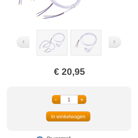
€ 20,95
-
+