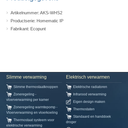
Artikelnummer: AKS-WHS2
Productserie: Homematic IP
Fabrikant: Ecopunt
Slimme verwarming
Elektrisch verwarmen
Slimme thermostaatknoppen
Elektrische radiatoren
Zoneregeling -
Infrarood verwarming
vloerverwarming per kamer
Eigen design maken
Zoneregeling warmtepomp -
Thermostaten
Vloerverwarming en vloerkoeling
Standaard en handdoek
Thermostaat systeem voor
droger
elektrische verwarming