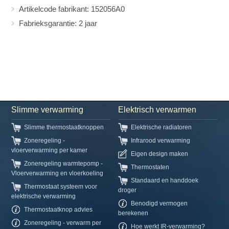
Artikelcode fabrikant: 152056A0
Fabrieksgarantie: 2 jaar
Slimme verwarming
Elektrisch verwarmen
Slimme thermostaatknoppen
Elektrische radiatoren
Zoneregeling -
Infrarood verwarming
vloerverwarming per kamer
Eigen design maken
Zoneregeling warmtepomp -
Thermostaten
Vloerverwarming en vloerkoeling
Standaard en handdoek
Thermostaat systeem voor
droger
elektrische verwarming
Benodigd vermogen
Thermostaatknop advies
berekenen
Zoneregeling - verwarm per
Hoe werkt IR-verwarming?