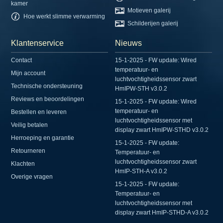
kamer
Motieven galerij
Hoe werkt slimme verwarming
Schilderijen galerij
Klantenservice
Nieuws
Contact
15-1-2025 - FW update: Wired
temperatuur- en
Mijn account
luchtvochtigheidssensor zwart
Technische ondersteuning
HmIPW-STH v3.0.2
Reviews en beoordelingen
15-1-2025 - FW update: Wired
temperatuur- en
Bestellen en leveren
luchtvochtigheidssensor met
Veilig betalen
display zwart HmIPW-STHD v3.0.2
Herroeping en garantie
15-1-2025 - FW update:
Retourneren
Temperatuur- en
luchtvochtigheidssensor zwart
Klachten
HmIP-STH-A v3.0.2
Overige vragen
15-1-2025 - FW update:
Temperatuur- en
luchtvochtigheidssensor met
display zwart HmIP-STHD-A v3.0.2