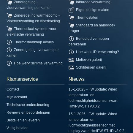
Zoneregeling -
Infrarood verwarming
vloerverwarming per kamer
Eigen design maken
Zoneregeling warmtepomp -
Thermostaten
Vloerverwarming en vloerkoeling
Standaard en handdoek
Thermostaat systeem voor
droger
elektrische verwarming
Benodigd vermogen
Thermostaatknop advies
berekenen
Zoneregeling - verwarm per
Hoe werkt IR-verwarming?
kamer
Motieven galerij
Hoe werkt slimme verwarming
Schilderijen galerij
Klantenservice
Nieuws
Contact
15-1-2025 - FW update: Wired
temperatuur- en
Mijn account
luchtvochtigheidssensor zwart
Technische ondersteuning
HmIPW-STH v3.0.2
Reviews en beoordelingen
15-1-2025 - FW update: Wired
temperatuur- en
Bestellen en leveren
luchtvochtigheidssensor met
Veilig betalen
display zwart HmIPW-STHD v3.0.2