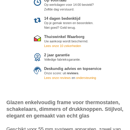
Op voorraad
Op werkdagen voor 14:00 besteld?
Zelfde dag verstuurd.
14 dagen bedenktijd
Op je gemak testen en beoordelen.
Niet goed? Geld terug.
Thuiswinkel Waarborg
Uw aankoop wordt beschermd.
Lees onze 10 zekerheden
2 jaar garantie
Volledige fabrieksgarantie.
Deskundig advies en topservice
Onze score:
uit
reviews
.
Lees onze reviews
en
ondersteuning
Glazen enkelvoudig frame voor thermostaten,
schakelaars, dimmers of drukknoppen. Stijlvol,
elegant en gemaakt van echt glas
Geschikt voor 55 mm systeem apparaten, zowel van