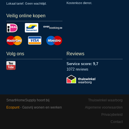
Kostenloze dienst.
Lokaal tarief. Geen wachttijd.
Veilig online kopen
Volg ons
Reviews
Service score: 9,7
1072 reviews
SmartHomeSupply hoort bij
Thuiswinkel waarborg
Ecopunt
- Gasvrij wonen en werken
Algemene voorwaarden
Privacybeleid
Contact