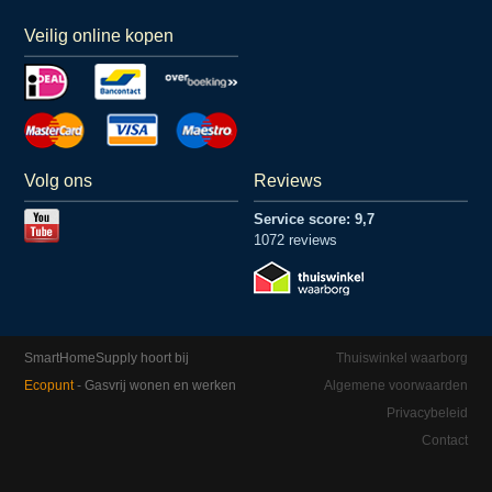
Veilig online kopen
Volg ons
Reviews
Service score: 9,7
1072 reviews
SmartHomeSupply hoort bij
Thuiswinkel waarborg
Ecopunt
- Gasvrij wonen en werken
Algemene voorwaarden
Privacybeleid
Contact