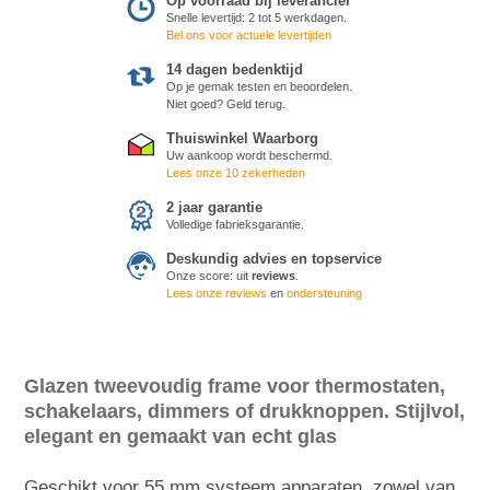
Op voorraad bij leverancier
Snelle levertijd: 2 tot 5 werkdagen.
Bel ons voor actuele levertijden
14 dagen bedenktijd
Op je gemak testen en beoordelen.
Niet goed? Geld terug.
Thuiswinkel Waarborg
Uw aankoop wordt beschermd.
Lees onze 10 zekerheden
2 jaar garantie
Volledige fabrieksgarantie.
Deskundig advies en topservice
Onze score:
uit
reviews
.
Lees onze reviews
en
ondersteuning
Glazen tweevoudig frame voor thermostaten,
schakelaars, dimmers of drukknoppen. Stijlvol,
elegant en gemaakt van echt glas
Geschikt voor 55 mm systeem apparaten, zowel van