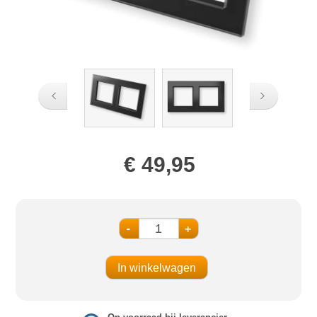
€ 49,95
-
+