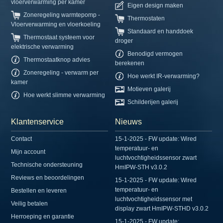
vloerverwarming per kamer
Eigen design maken
Zoneregeling warmtepomp -
Thermostaten
Vloerverwarming en vloerkoeling
Standaard en handdoek
Thermostaat systeem voor
droger
elektrische verwarming
Benodigd vermogen
Thermostaatknop advies
berekenen
Zoneregeling - verwarm per
Hoe werkt IR-verwarming?
kamer
Motieven galerij
Hoe werkt slimme verwarming
Schilderijen galerij
Klantenservice
Nieuws
Contact
15-1-2025 - FW update: Wired
temperatuur- en
Mijn account
luchtvochtigheidssensor zwart
Technische ondersteuning
HmIPW-STH v3.0.2
Reviews en beoordelingen
15-1-2025 - FW update: Wired
temperatuur- en
Bestellen en leveren
luchtvochtigheidssensor met
Veilig betalen
display zwart HmIPW-STHD v3.0.2
Herroeping en garantie
15-1-2025 - FW update: