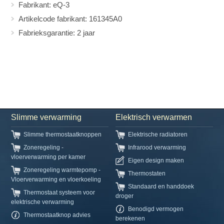
Fabrikant: eQ-3
Artikelcode fabrikant: 161345A0
Fabrieksgarantie: 2 jaar
Slimme verwarming
Elektrisch verwarmen
Slimme thermostaatknoppen
Elektrische radiatoren
Zoneregeling -
Infrarood verwarming
vloerverwarming per kamer
Eigen design maken
Zoneregeling warmtepomp -
Thermostaten
Vloerverwarming en vloerkoeling
Standaard en handdoek
Thermostaat systeem voor
droger
elektrische verwarming
Benodigd vermogen
Thermostaatknop advies
berekenen