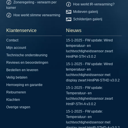
Zoneregeling - verwarm per
Hoe werkt IR-verwarming?
kamer
Motieven galerij
Hoe werkt slimme verwarming
Schilderijen galerij
Klantenservice
Nieuws
Contact
15-1-2025 - FW update: Wired
temperatuur- en
Mijn account
luchtvochtigheidssensor zwart
Technische ondersteuning
HmIPW-STH v3.0.2
Reviews en beoordelingen
15-1-2025 - FW update: Wired
temperatuur- en
Bestellen en leveren
luchtvochtigheidssensor met
Veilig betalen
display zwart HmIPW-STHD v3.0.2
Herroeping en garantie
15-1-2025 - FW update:
Retourneren
Temperatuur- en
luchtvochtigheidssensor zwart
Klachten
HmIP-STH-A v3.0.2
Overige vragen
15-1-2025 - FW update:
Temperatuur- en
luchtvochtigheidssensor met
display zwart HmIP-STHD-A v3.0.2