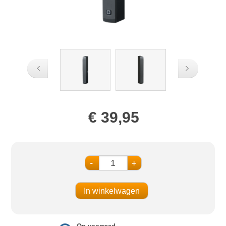
€ 39,95
-
+