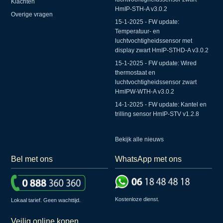
Klachten
HmIP-STH-A v3.0.2
Overige vragen
15-1-2025 - FW update:
Temperatuur- en
luchtvochtigheidssensor met
display zwart HmIP-STHD-A v3.0.2
15-1-2025 - FW update: Wired
thermostaat en
luchtvochtigheidssensor zwart
HmIPW-WTH-A v3.0.2
14-1-2025 - FW update: Kantel en
trilling sensor HmIP-STV v1.2.8
Bekijk alle nieuws
Bel met ons
WhatsApp met ons
Kostenloze dienst.
Lokaal tarief. Geen wachttijd.
Veilig online kopen