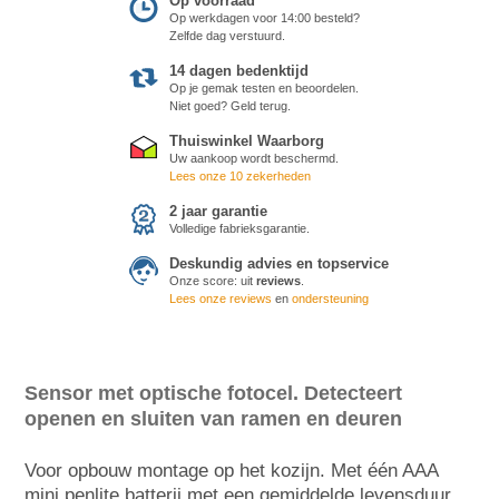
Op voorraad
Op werkdagen voor 14:00 besteld?
Zelfde dag verstuurd.
14 dagen bedenktijd
Op je gemak testen en beoordelen.
Niet goed? Geld terug.
Thuiswinkel Waarborg
Uw aankoop wordt beschermd.
Lees onze 10 zekerheden
2 jaar garantie
Volledige fabrieksgarantie.
Deskundig advies en topservice
Onze score:
uit
reviews
.
Lees onze reviews
en
ondersteuning
Sensor met optische fotocel. Detecteert
openen en sluiten van ramen en deuren
Voor opbouw montage op het kozijn. Met één AAA
mini penlite batterij met een gemiddelde levensduur