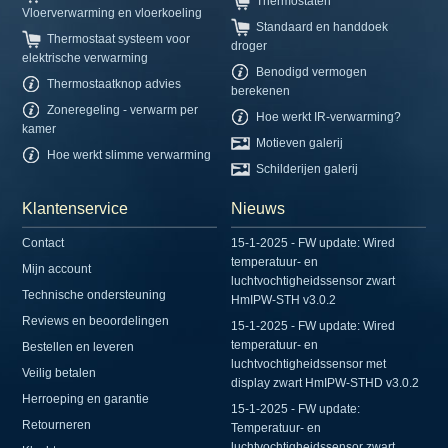
Thermostaten
Vloerverwarming en vloerkoeling
Standaard en handdoek
Thermostaat systeem voor
droger
elektrische verwarming
Benodigd vermogen
Thermostaatknop advies
berekenen
Zoneregeling - verwarm per
Hoe werkt IR-verwarming?
kamer
Motieven galerij
Hoe werkt slimme verwarming
Schilderijen galerij
Klantenservice
Nieuws
Contact
15-1-2025 - FW update: Wired
temperatuur- en
Mijn account
luchtvochtigheidssensor zwart
Technische ondersteuning
HmIPW-STH v3.0.2
Reviews en beoordelingen
15-1-2025 - FW update: Wired
temperatuur- en
Bestellen en leveren
luchtvochtigheidssensor met
Veilig betalen
display zwart HmIPW-STHD v3.0.2
Herroeping en garantie
15-1-2025 - FW update:
Retourneren
Temperatuur- en
luchtvochtigheidssensor zwart