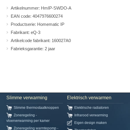
Artikelnummer: HmIP-SWDO-A
EAN code: 4047976600274
Productserie: Homematic IP
Fabrikant: eQ-3
Artikelcode fabrikant: 160027A0
Fabrieksgarantie: 2 jaar
Slimme verwarming
Elektrisch verwarmen
Slimme thermostaatknoppen
Elektrische radiatoren
Zoneregeling -
Infrarood verwarming
vloerverwarming per kamer
Eigen design maken
Zoneregeling warmtepomp -