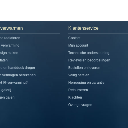
h verwarmen
Klantenservice
che radiatoren
Contact
d verwarming
Mijn account
esign maken
Technische ondersteuning
taten
Reviews en beoordelingen
rd en handdoek droger
Bestellen en leveren
d vermogen berekenen
Veilig betalen
t IR-verwarming?
Herroeping en garantie
 galerij
Retourneren
jen galerij
Klachten
Overige vragen