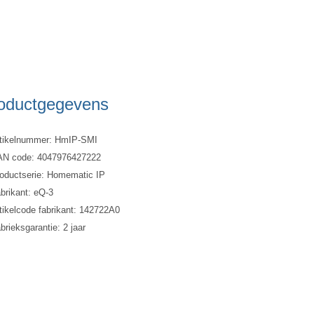
oductgegevens
tikelnummer: HmIP-SMI
N code: 4047976427222
oductserie: Homematic IP
brikant: eQ-3
tikelcode fabrikant: 142722A0
brieksgarantie: 2 jaar