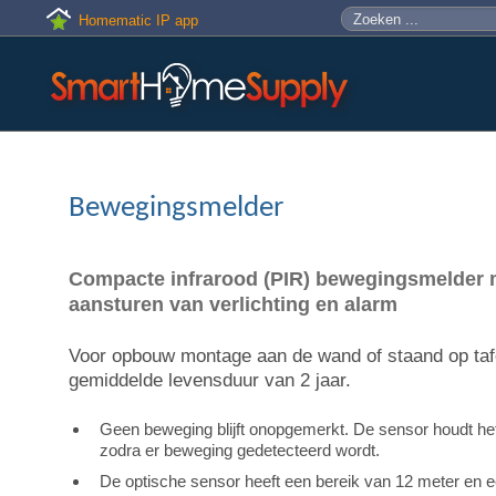
Skip to main content
Zoeken
Zoekveld
Homematic IP app
Bewegingsmelder
Compacte infrarood (PIR) bewegingsmelder m
aansturen van verlichting en alarm
Voor opbouw montage aan de wand of staand op tafel
gemiddelde levensduur van 2 jaar.
Geen beweging blijft onopgemerkt. De sensor houdt het h
zodra er beweging gedetecteerd wordt.
De optische sensor heeft een bereik van 12 meter en ee