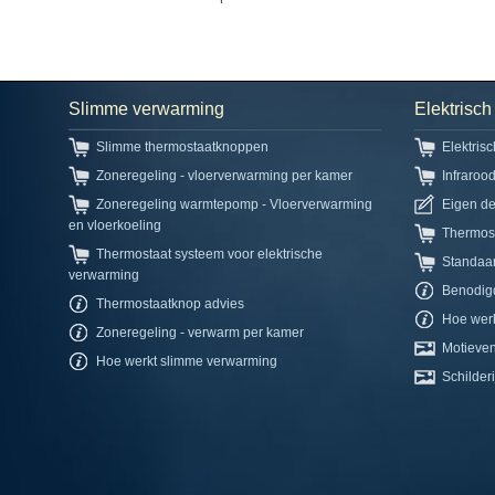
Slimme verwarming
Elektrisc
Slimme thermostaatknoppen
Elektris
Zoneregeling - vloerverwarming per kamer
Infraroo
Zoneregeling warmtepomp - Vloerverwarming
Eigen d
en vloerkoeling
Thermos
Thermostaat systeem voor elektrische
Standaa
verwarming
Benodig
Thermostaatknop advies
Hoe werk
Zoneregeling - verwarm per kamer
Motieven
Hoe werkt slimme verwarming
Schilderi