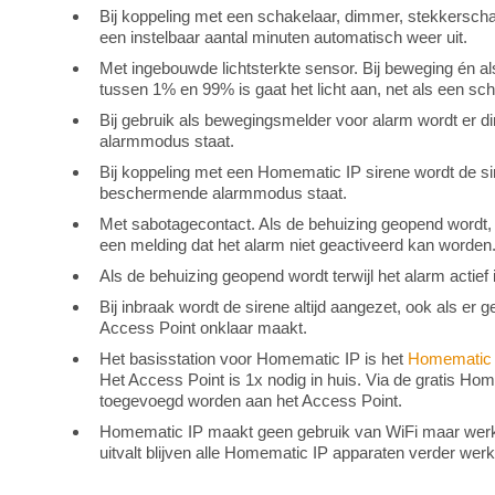
Bij koppeling met een schakelaar, dimmer, stekkerschak
een instelbaar aantal minuten automatisch weer uit.
Met ingebouwde lichtsterkte sensor. Bij beweging én a
tussen 1% en 99% is gaat het licht aan, net als een s
Bij gebruik als bewegingsmelder voor alarm wordt er d
alarmmodus staat.
Bij koppeling met een Homematic IP sirene wordt de sir
beschermende alarmmodus staat.
Met sabotagecontact. Als de behuizing geopend wordt, 
een melding dat het alarm niet geactiveerd kan worden
Als de behuizing geopend wordt terwijl het alarm actief 
Bij inbraak wordt de sirene altijd aangezet, ook als er 
Access Point onklaar maakt.
Het basisstation voor Homematic IP is het
Homematic 
Het Access Point is 1x nodig in huis. Via de gratis H
toegevoegd worden aan het Access Point.
Homematic IP maakt geen gebruik van WiFi maar werkt v
uitvalt blijven alle Homematic IP apparaten verder wer