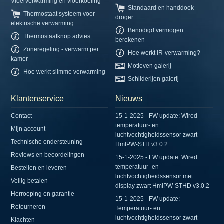
Vloerverwarming en vloerkoeling
Standaard en handdoek
Thermostaat systeem voor
droger
elektrische verwarming
Benodigd vermogen
Thermostaatknop advies
berekenen
Zoneregeling - verwarm per
Hoe werkt IR-verwarming?
kamer
Motieven galerij
Hoe werkt slimme verwarming
Schilderijen galerij
Klantenservice
Nieuws
Contact
15-1-2025 - FW update: Wired
temperatuur- en
Mijn account
luchtvochtigheidssensor zwart
Technische ondersteuning
HmIPW-STH v3.0.2
Reviews en beoordelingen
15-1-2025 - FW update: Wired
temperatuur- en
Bestellen en leveren
luchtvochtigheidssensor met
Veilig betalen
display zwart HmIPW-STHD v3.0.2
Herroeping en garantie
15-1-2025 - FW update:
Retourneren
Temperatuur- en
luchtvochtigheidssensor zwart
Klachten