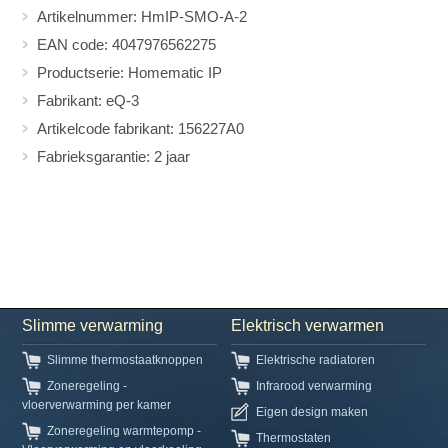
Artikelnummer: HmIP-SMO-A-2
EAN code: 4047976562275
Productserie: Homematic IP
Fabrikant: eQ-3
Artikelcode fabrikant: 156227A0
Fabrieksgarantie: 2 jaar
Slimme verwarming
Elektrisch verwarmen
Slimme thermostaatknoppen
Elektrische radiatoren
Zoneregeling -
Infrarood verwarming
vloerverwarming per kamer
Eigen design maken
Zoneregeling warmtepomp -
Thermostaten