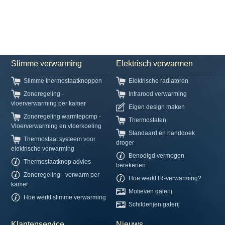
Slimme verwarming
Elektrisch verwarmen
Slimme thermostaatknoppen
Elektrische radiatoren
Zoneregeling -
Infrarood verwarming
vloerverwarming per kamer
Eigen design maken
Zoneregeling warmtepomp -
Thermostaten
Vloerverwarming en vloerkoeling
Standaard en handdoek
Thermostaat systeem voor
droger
elektrische verwarming
Benodigd vermogen
Thermostaatknop advies
berekenen
Zoneregeling - verwarm per
Hoe werkt IR-verwarming?
kamer
Motieven galerij
Hoe werkt slimme verwarming
Schilderijen galerij
Klantenservice
Nieuws