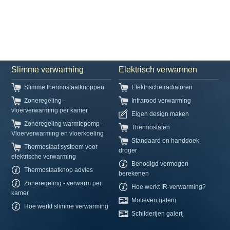
Slimme verwarming
Elektrisch verwarmen
Slimme thermostaatknoppen
Elektrische radiatoren
Zoneregeling -
Infrarood verwarming
vloerverwarming per kamer
Eigen design maken
Zoneregeling warmtepomp -
Thermostaten
Vloerverwarming en vloerkoeling
Standaard en handdoek
Thermostaat systeem voor
droger
elektrische verwarming
Benodigd vermogen
Thermostaatknop advies
berekenen
Zoneregeling - verwarm per
Hoe werkt IR-verwarming?
kamer
Motieven galerij
Hoe werkt slimme verwarming
Schilderijen galerij