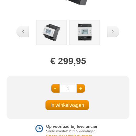
€ 299,95
-
+
Op voorraad bij leverancier
Snelle levertijd: 2 tot 5 werkdagen.
Bel ons voor actuele levertijden