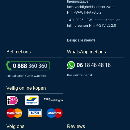
thermostaat en
luchtvochtigheidssensor zwart
HmIPW-WTH-A v3.0.2
14-1-2025 - FW update: Kantel en
trilling sensor HmIP-STV v1.2.8
Bekijk alle nieuws
Bel met ons
WhatsApp met ons
Kostenloze dienst.
Lokaal tarief. Geen wachttijd.
Veilig online kopen
Volg ons
Reviews