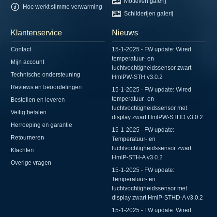
Motieven galerij
Hoe werkt slimme verwarming
Schilderijen galerij
Klantenservice
Nieuws
Contact
15-1-2025 - FW update: Wired
temperatuur- en
Mijn account
luchtvochtigheidssensor zwart
Technische ondersteuning
HmIPW-STH v3.0.2
Reviews en beoordelingen
15-1-2025 - FW update: Wired
temperatuur- en
Bestellen en leveren
luchtvochtigheidssensor met
Veilig betalen
display zwart HmIPW-STHD v3.0.2
Herroeping en garantie
15-1-2025 - FW update:
Retourneren
Temperatuur- en
luchtvochtigheidssensor zwart
Klachten
HmIP-STH-A v3.0.2
Overige vragen
15-1-2025 - FW update:
Temperatuur- en
luchtvochtigheidssensor met
display zwart HmIP-STHD-A v3.0.2
15-1-2025 - FW update: Wired