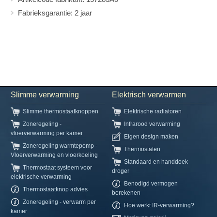
Fabrieksgarantie: 2 jaar
Slimme verwarming
Elektrisch verwarmen
Slimme thermostaatknoppen
Elektrische radiatoren
Zoneregeling -
Infrarood verwarming
vloerverwarming per kamer
Eigen design maken
Zoneregeling warmtepomp -
Thermostaten
Vloerverwarming en vloerkoeling
Standaard en handdoek
Thermostaat systeem voor
droger
elektrische verwarming
Benodigd vermogen
Thermostaatknop advies
berekenen
Zoneregeling - verwarm per
Hoe werkt IR-verwarming?
kamer