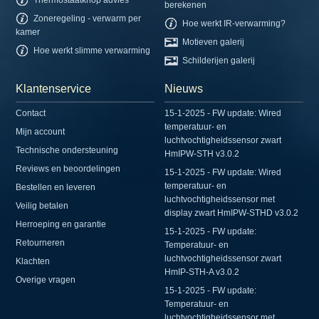
Thermostaatknop advies
berekenen
Zoneregeling - verwarm per
Hoe werkt IR-verwarming?
kamer
Motieven galerij
Hoe werkt slimme verwarming
Schilderijen galerij
Klantenservice
Nieuws
Contact
15-1-2025 - FW update: Wired
temperatuur- en
Mijn account
luchtvochtigheidssensor zwart
Technische ondersteuning
HmIPW-STH v3.0.2
Reviews en beoordelingen
15-1-2025 - FW update: Wired
temperatuur- en
Bestellen en leveren
luchtvochtigheidssensor met
Veilig betalen
display zwart HmIPW-STHD v3.0.2
Herroeping en garantie
15-1-2025 - FW update:
Retourneren
Temperatuur- en
luchtvochtigheidssensor zwart
Klachten
HmIP-STH-A v3.0.2
Overige vragen
15-1-2025 - FW update:
Temperatuur- en
luchtvochtigheidssensor met