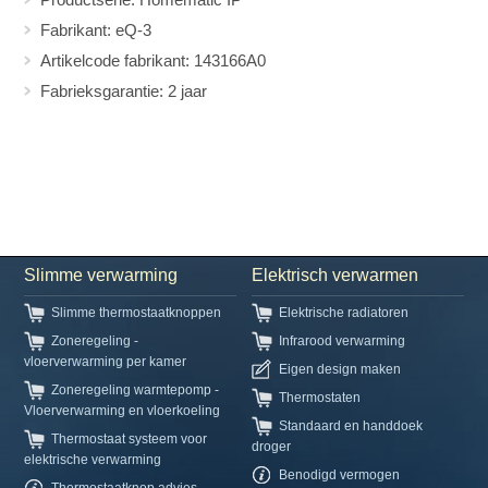
Fabrikant: eQ-3
Artikelcode fabrikant: 143166A0
Fabrieksgarantie: 2 jaar
Slimme verwarming
Elektrisch verwarmen
Slimme thermostaatknoppen
Elektrische radiatoren
Zoneregeling -
Infrarood verwarming
vloerverwarming per kamer
Eigen design maken
Zoneregeling warmtepomp -
Thermostaten
Vloerverwarming en vloerkoeling
Standaard en handdoek
Thermostaat systeem voor
droger
elektrische verwarming
Benodigd vermogen