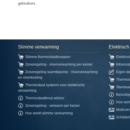
gebruikers.
Slimme verwarming
Elektrisc
Slimme thermostaatknoppen
Elektris
Zoneregeling - vloerverwarming per kamer
Infraroo
Zoneregeling warmtepomp - Vloerverwarming
Eigen d
en vloerkoeling
Thermos
Thermostaat systeem voor elektrische
Standaa
verwarming
Benodig
Thermostaatknop advies
Hoe werk
Zoneregeling - verwarm per kamer
Motieven
Hoe werkt slimme verwarming
Schilderi