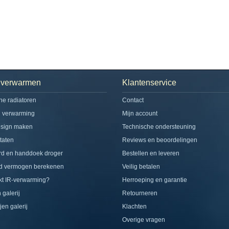
h verwarmen
Klantenservice
che radiatoren
Contact
d verwarming
Mijn account
esign maken
Technische ondersteuning
taten
Reviews en beoordelingen
rd en handdoek droger
Bestellen en leveren
d vermogen berekenen
Veilig betalen
t IR-verwarming?
Herroeping en garantie
 galerij
Retourneren
jen galerij
Klachten
Overige vragen