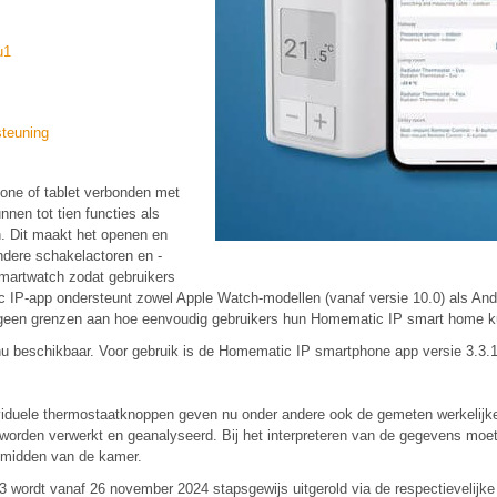
u1
steuning
hone of tablet verbonden met
nen tot tien functies als
en. Dit maakt het openen en
ndere schakelactoren en -
smartwatch zodat gebruikers
c IP-app ondersteunt zowel Apple Watch-modellen (vanaf versie 10.0) als And
r geen grenzen aan hoe eenvoudig gebruikers hun Homematic IP smart home 
eschikbaar. Voor gebruik is de Homematic IP smartphone app versie 3.3.13
iduele thermostaatknoppen geven nu onder andere ook de gemeten werkelijke 
rden verwerkt en geanalyseerd. Bij het interpreteren van de gegevens moete
t midden van de kamer.
ordt vanaf 26 november 2024 stapsgewijs uitgerold via de respectievelijke a