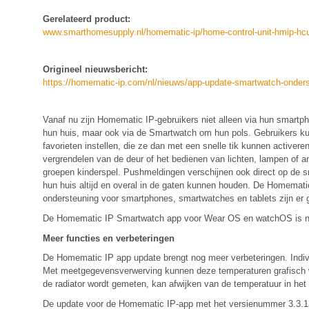
Gerelateerd product:
www.smarthomesupply.nl/homematic-ip/home-control-unit-hmip-hc
Origineel nieuwsbericht:
https://homematic-ip.com/nl/nieuws/app-update-smartwatch-onder
Vanaf nu zijn Homematic IP-gebruikers niet alleen via hun smartp
hun huis, maar ook via de Smartwatch om hun pols. Gebruikers kun
favorieten instellen, die ze dan met een snelle tik kunnen activer
vergrendelen van de deur of het bedienen van lichten, lampen of a
groepen kinderspel. Pushmeldingen verschijnen ook direct op de 
hun huis altijd en overal in de gaten kunnen houden. De Homemati
ondersteuning voor smartphones, smartwatches en tablets zijn e
De Homematic IP Smartwatch app voor Wear OS en watchOS is nu b
Meer functies en verbeteringen
De Homematic IP app update brengt nog meer verbeteringen. Indiv
Met meetgegevensverwerving kunnen deze temperaturen grafisch wo
de radiator wordt gemeten, kan afwijken van de temperatuur in he
De update voor de Homematic IP-app met het versienummer 3.3.13 w