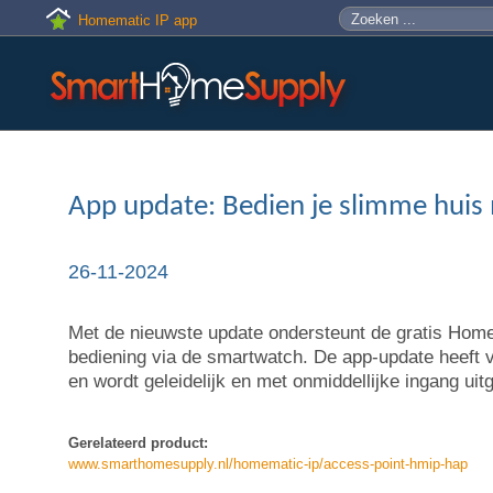
Skip to main content
Zoeken
Zoekveld
Homematic IP app
App update: Bedien je slimme huis
26-11-2024
Met de nieuwste update ondersteunt de gratis Hom
bediening via de smartwatch. De app-update heeft
en wordt geleidelijk en met onmiddellijke ingang uitg
Gerelateerd product:
www.smarthomesupply.nl/homematic-ip/access-point-hmip-hap