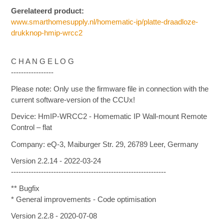
Gerelateerd product:
www.smarthomesupply.nl/homematic-ip/platte-draadloze-
drukknop-hmip-wrcc2
C H A N G E L O G
-----------------
Please note: Only use the firmware file in connection with the
current software-version of the CCUx!
Device: HmIP-WRCC2 - Homematic IP Wall-mount Remote
Control – flat
Company: eQ-3, Maiburger Str. 29, 26789 Leer, Germany
Version 2.2.14 - 2022-03-24
--------------------------------------------------------------
** Bugfix
* General improvements - Code optimisation
Version 2.2.8 - 2020-07-08