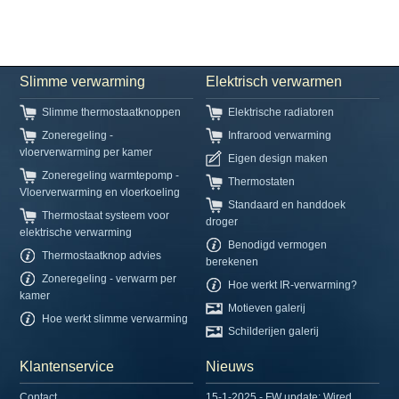
Slimme verwarming
Elektrisch verwarmen
Slimme thermostaatknoppen
Elektrische radiatoren
Zoneregeling -
Infrarood verwarming
vloerverwarming per kamer
Eigen design maken
Zoneregeling warmtepomp -
Thermostaten
Vloerverwarming en vloerkoeling
Standaard en handdoek
Thermostaat systeem voor
droger
elektrische verwarming
Benodigd vermogen
Thermostaatknop advies
berekenen
Zoneregeling - verwarm per
Hoe werkt IR-verwarming?
kamer
Motieven galerij
Hoe werkt slimme verwarming
Schilderijen galerij
Klantenservice
Nieuws
Contact
15-1-2025 - FW update: Wired