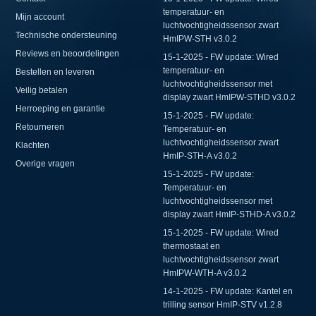
temperatuur- en
Mijn account
luchtvochtigheidssensor zwart
Technische ondersteuning
HmIPW-STH v3.0.2
Reviews en beoordelingen
15-1-2025 - FW update: Wired
temperatuur- en
Bestellen en leveren
luchtvochtigheidssensor met
Veilig betalen
display zwart HmIPW-STHD v3.0.2
Herroeping en garantie
15-1-2025 - FW update:
Retourneren
Temperatuur- en
luchtvochtigheidssensor zwart
Klachten
HmIP-STH-A v3.0.2
Overige vragen
15-1-2025 - FW update:
Temperatuur- en
luchtvochtigheidssensor met
display zwart HmIP-STHD-A v3.0.2
15-1-2025 - FW update: Wired
thermostaat en
luchtvochtigheidssensor zwart
HmIPW-WTH-A v3.0.2
14-1-2025 - FW update: Kantel en
trilling sensor HmIP-STV v1.2.8