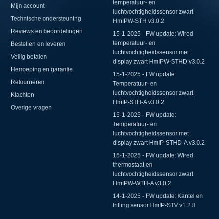
temperatuur- en
Mijn account
luchtvochtigheidssensor zwart
Technische ondersteuning
HmIPW-STH v3.0.2
Reviews en beoordelingen
15-1-2025 - FW update: Wired
temperatuur- en
Bestellen en leveren
luchtvochtigheidssensor met
Veilig betalen
display zwart HmIPW-STHD v3.0.2
Herroeping en garantie
15-1-2025 - FW update:
Retourneren
Temperatuur- en
luchtvochtigheidssensor zwart
Klachten
HmIP-STH-A v3.0.2
Overige vragen
15-1-2025 - FW update:
Temperatuur- en
luchtvochtigheidssensor met
display zwart HmIP-STHD-A v3.0.2
15-1-2025 - FW update: Wired
thermostaat en
luchtvochtigheidssensor zwart
HmIPW-WTH-A v3.0.2
14-1-2025 - FW update: Kantel en
trilling sensor HmIP-STV v1.2.8