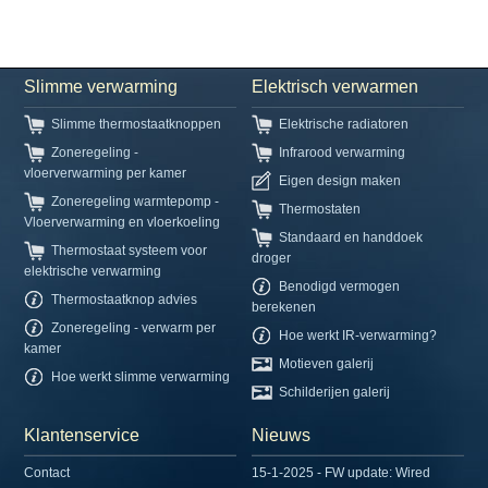
Slimme verwarming
Elektrisch verwarmen
Slimme thermostaatknoppen
Elektrische radiatoren
Zoneregeling -
Infrarood verwarming
vloerverwarming per kamer
Eigen design maken
Zoneregeling warmtepomp -
Thermostaten
Vloerverwarming en vloerkoeling
Standaard en handdoek
Thermostaat systeem voor
droger
elektrische verwarming
Benodigd vermogen
Thermostaatknop advies
berekenen
Zoneregeling - verwarm per
Hoe werkt IR-verwarming?
kamer
Motieven galerij
Hoe werkt slimme verwarming
Schilderijen galerij
Klantenservice
Nieuws
Contact
15-1-2025 - FW update: Wired