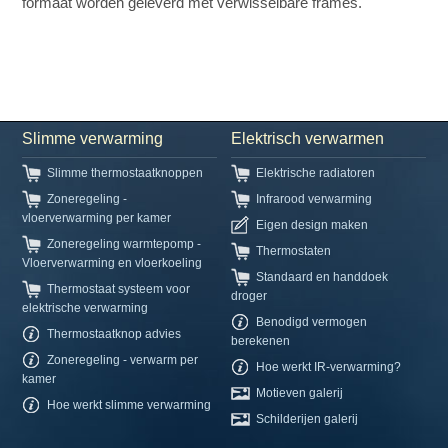
formaat worden geleverd met verwisselbare frames.
Slimme verwarming
Elektrisch verwarmen
Slimme thermostaatknoppen
Elektrische radiatoren
Zoneregeling -
Infrarood verwarming
vloerverwarming per kamer
Eigen design maken
Zoneregeling warmtepomp -
Thermostaten
Vloerverwarming en vloerkoeling
Standaard en handdoek
Thermostaat systeem voor
droger
elektrische verwarming
Benodigd vermogen
Thermostaatknop advies
berekenen
Zoneregeling - verwarm per
Hoe werkt IR-verwarming?
kamer
Motieven galerij
Hoe werkt slimme verwarming
Schilderijen galerij