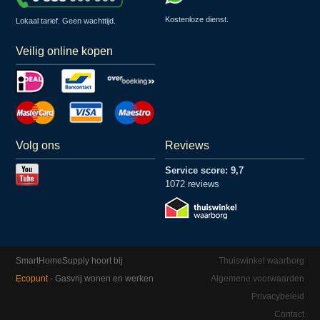
Kostenloze dienst.
Lokaal tarief. Geen wachttijd.
Veilig online kopen
Volg ons
Reviews
Service score: 9,7
1072 reviews
SmartHomeSupply hoort bij
Thuiswinkel waarborg
Ecopunt
- Gasvrij wonen en werken
Algemene voorwaarden
Privacybeleid
Contact