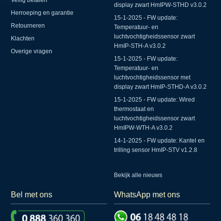
Veilig betalen
display zwart HmIPW-STHD v3.0.2
Herroeping en garantie
15-1-2025 - FW update:
Retourneren
Temperatuur- en
luchtvochtigheidssensor zwart
Klachten
HmIP-STH-A v3.0.2
Overige vragen
15-1-2025 - FW update:
Temperatuur- en
luchtvochtigheidssensor met
display zwart HmIP-STHD-A v3.0.2
15-1-2025 - FW update: Wired
thermostaat en
luchtvochtigheidssensor zwart
HmIPW-WTH-A v3.0.2
14-1-2025 - FW update: Kantel en
trilling sensor HmIP-STV v1.2.8
Bekijk alle nieuws
Bel met ons
WhatsApp met ons