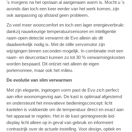
's morgens na het opstaan al aangenaam warm is. Mocht u 's
avonds dan toch een keer eerder van het werk komen, zijn
ook aanpassing op afstand geen probleem.
Zo veel meer wooncomfort en toch een lager energieverbruik:
dankzij nauwkeurige temperatuursensoren en intelligentie
raam-open-detectie verwarmt de Evo alleen als dit
daadwerkelijk nodig is. Met de stille servomotor zijn
wijzigingen binnen seconden mogelijk. In combinatie met een
raam- en deurcontact kunnen zo tot 30 % verwarmingskosten
worden bespaard. Dit ontziet niet alleen de eigen
portemonnee, maar ook het milieu.
De evolutie van slim verwarmen
Met zijn elegante, ingetogen vorm past de Evo zich perfect
aan elke woonomgeving aan. De kast is optimaal afgestemd
en ondersteunt het innovatieve bedieningsconcept: licht
kantelen is voldoende om de temperatuur direct en exact aan
het apparaat te regelen. Het in de kast geïntegreerde led-
display licht alleen op in geval van gebruik en informeert
contrastrijk over de actuele instelling. Voor design, optiek en