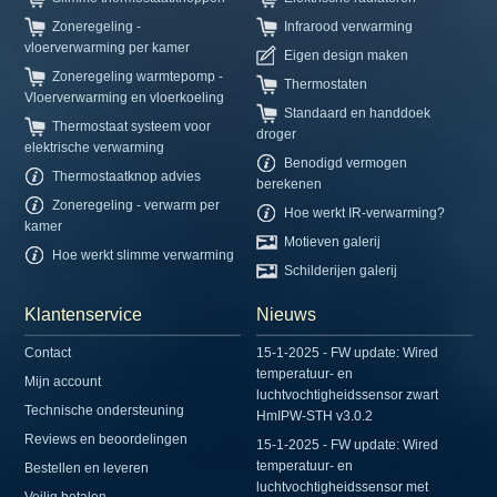
Zoneregeling -
Infrarood verwarming
vloerverwarming per kamer
Eigen design maken
Zoneregeling warmtepomp -
Thermostaten
Vloerverwarming en vloerkoeling
Standaard en handdoek
Thermostaat systeem voor
droger
elektrische verwarming
Benodigd vermogen
Thermostaatknop advies
berekenen
Zoneregeling - verwarm per
Hoe werkt IR-verwarming?
kamer
Motieven galerij
Hoe werkt slimme verwarming
Schilderijen galerij
Klantenservice
Nieuws
Contact
15-1-2025 - FW update: Wired
temperatuur- en
Mijn account
luchtvochtigheidssensor zwart
Technische ondersteuning
HmIPW-STH v3.0.2
Reviews en beoordelingen
15-1-2025 - FW update: Wired
temperatuur- en
Bestellen en leveren
luchtvochtigheidssensor met