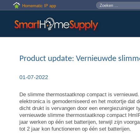
Skip to main content
Zoeken
Zoekveld
Homematic IP app
Product update: Vernieuwde slim
01-07-2022
De slimme thermostaatknop compact is vernieuwd. 
elektronica is gemoderniseerd en het motortje dat d
dicht drukt is vervangen door een energiezuiniger t
vernieuwde slimme thermostaatknop compact HmIP
jaar werken op één set batterijen, terwijl zijn vo
tot 2 jaar kon functioneren op één set batterijen.