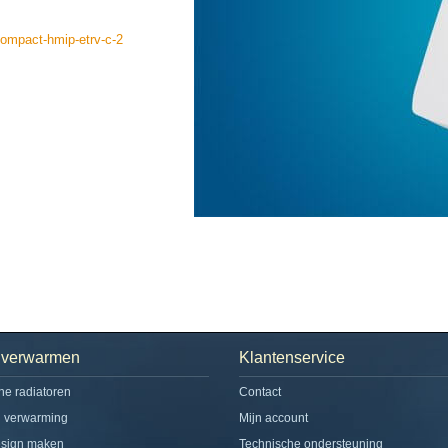
ompact-hmip-etrv-c-2
h verwarmen
Klantenservice
che radiatoren
Contact
d verwarming
Mijn account
esign maken
Technische ondersteuning