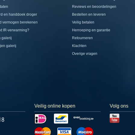
taten
Reviews en beoordelingen
rd en handdoek droger
Bestellen en leveren
d vermogen berekenen
Veilig betalen
t IR-verwarming?
Herroeping en garantie
 galerij
Retourneren
jen galerij
Klachten
Overige vragen
Veilig online kopen
Volg ons