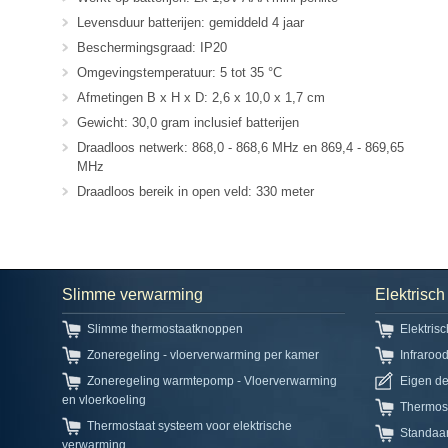
Levensduur batterijen: gemiddeld 4 jaar
Beschermingsgraad: IP20
Omgevingstemperatuur: 5 tot 35 °C
Afmetingen B x H x D: 2,6 x 10,0 x 1,7 cm
Gewicht: 30,0 gram inclusief batterijen
Draadloos netwerk: 868,0 - 868,6 MHz en 869,4 - 869,65
MHz
Draadloos bereik in open veld: 330 meter
Slimme verwarming
Elektrisc
Slimme thermostaatknoppen
Elektris
Zoneregeling - vloerverwarming per kamer
Infraroo
Zoneregeling warmtepomp - Vloerverwarming
Eigen d
en vloerkoeling
Thermos
Thermostaat systeem voor elektrische
Standaa
verwarming