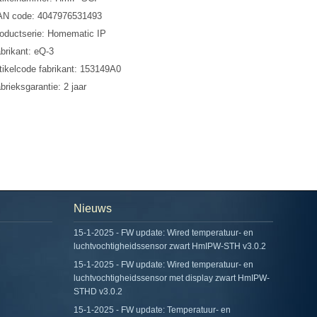
N code: 4047976531493
oductserie: Homematic IP
brikant: eQ-3
tikelcode fabrikant: 153149A0
brieksgarantie: 2 jaar
Nieuws
15-1-2025 - FW update: Wired temperatuur- en
luchtvochtigheidssensor zwart HmIPW-STH v3.0.2
15-1-2025 - FW update: Wired temperatuur- en
luchtvochtigheidssensor met display zwart HmIPW-
STHD v3.0.2
15-1-2025 - FW update: Temperatuur- en