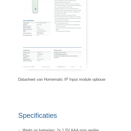
Datasheet van Homematic IP Input module opbouw
Specificaties
Werkt op batterijen: 2x 1,5V AAA mini penlite