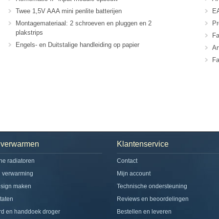
Twee 1,5V AAA mini penlite batterijen
EA
Montagemateriaal: 2 schroeven en pluggen en 2
Pr
plakstrips
Fa
Engels- en Duitstalige handleiding op papier
Ar
Fa
h verwarmen
Klantenservice
che radiatoren
Contact
d verwarming
Mijn account
esign maken
Technische ondersteuning
taten
Reviews en beoordelingen
rd en handdoek droger
Bestellen en leveren