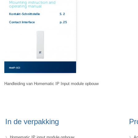
Handleiding van Homematic IP Input module opbouw
In de verpakking
Pr
Homematic IP input module opbouw
Ar