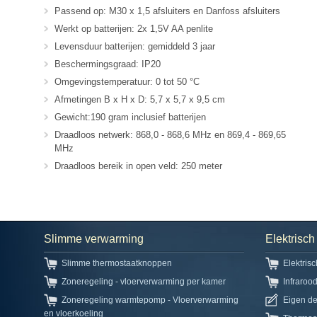
Passend op: M30 x 1,5 afsluiters en Danfoss afsluiters
Werkt op batterijen: 2x 1,5V AA penlite
Levensduur batterijen: gemiddeld 3 jaar
Beschermingsgraad: IP20
Omgevingstemperatuur: 0 tot 50 °C
Afmetingen B x H x D: 5,7 x 5,7 x 9,5 cm
Gewicht:190 gram inclusief batterijen
Draadloos netwerk: 868,0 - 868,6 MHz en 869,4 - 869,65
MHz
Draadloos bereik in open veld: 250 meter
Slimme verwarming
Elektrisc
Slimme thermostaatknoppen
Elektris
Zoneregeling - vloerverwarming per kamer
Infraroo
Zoneregeling warmtepomp - Vloerverwarming
Eigen d
en vloerkoeling