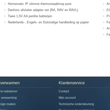
Homematic IP slimme thermostaatknop pure
Ar
Danfoss afsluiter adapter set (RA, RAV en RAVL)
EA
Twee 1,5V AA penlite batterijen
Pr
Nederlands-, Engels- en Duitstalige handleiding op papier
Fa
Ar
Fa
h verwarmen
Klantenservice
che radiatoren
Contact
d verwarming
Mijn account
esign maken
Technische ondersteuning