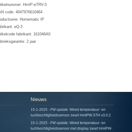
tikelnummer: HmIP-eTRV-3
N code: 4047976610464
oductserie: Homematic IP
brikant: eQ-3
tikelcode fabrikant: 161046A0
brieksgarantie: 2 jaar
Nieuws
15-1-2025 - FW update: Wired temperatuur- en
luchtvochtigheidssensor zwart HmIPW-STH v3.0.2
15-1-2025 - FW update: Wired temperatuur- en
luchtvochtigheidssensor met display zwart HmIPW-