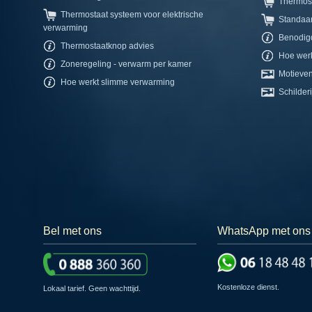
Thermos
Thermostaat systeem voor elektrische
Standaa
verwarming
Benodig
Thermostaatknop advies
Hoe werk
Zoneregeling - verwarm per kamer
Motieven
Hoe werkt slimme verwarming
Schilderi
Bel met ons
WhatsApp met ons
Kostenloze dienst.
Lokaal tarief. Geen wachttijd.