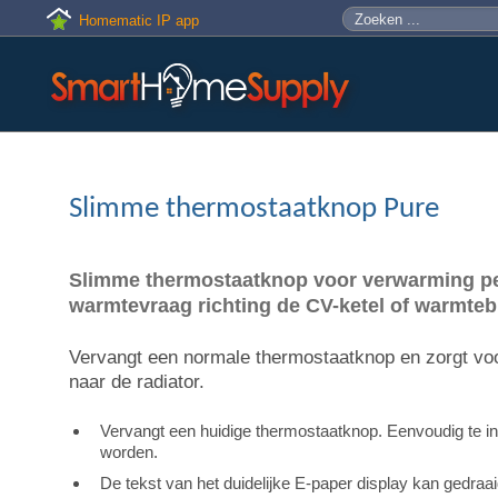
Skip to main content
Zoeken
Zoekveld
Homematic IP app
Slimme thermostaatknop Pure
Slimme thermostaatknop voor verwarming per
warmtevraag richting de CV-ketel of warmtebro
Vervangt een normale thermostaatknop en zorgt vo
naar de radiator.
Vervangt een huidige thermostaatknop. Eenvoudig te insta
worden.
De tekst van het duidelijke E-paper display kan gedraaid