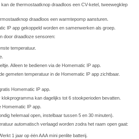
kan de thermostaatknop draadloos een CV-ketel, tweewegklep
ermostaatknop draadloos een warmtepomp aansturen.
ic IP app gekoppeld worden en samenwerken als groep.
n door draadloze sensoren:
enste temperatuur.
e.
eltje. Alleen te bedienen via de Homematic IP app.
 de gemeten temperatuur in de Homematic IP app zichtbaar.
 gratis Homematic IP app.
 klokprogramma kan dagelijks tot 6 stookperioden bevatten.
de Homematic IP app.
ndig helemaal open, instelbaar tussen 5 en 30 minuten).
atuur automatisch verlaagd worden zodra het raam open gaat:
rkt 1 jaar op één AAA mini penlite batterij.