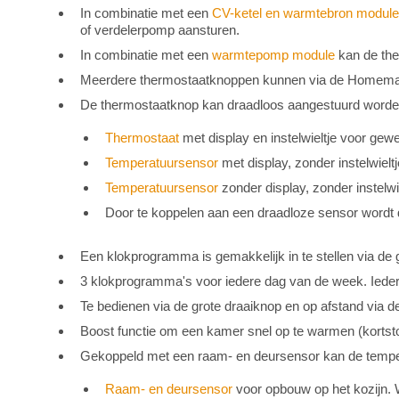
In combinatie met een
CV-ketel en warmtebron module
of verdelerpomp aansturen.
In combinatie met een
warmtepomp module
kan de th
Meerdere thermostaatknoppen kunnen via de Homemat
De thermostaatknop kan draadloos aangestuurd worde
Thermostaat
met display en instelwieltje voor gew
Temperatuursensor
met display, zonder instelwieltj
Temperatuursensor
zonder display, zonder instelwi
Door te koppelen aan een draadloze sensor wordt
Een klokprogramma is gemakkelijk in te stellen via de
3 klokprogramma's voor iedere dag van de week. Ieder
Te bedienen via de grote draaiknop en op afstand via 
Boost functie om een kamer snel op te warmen (kortsto
Gekoppeld met een raam- en deursensor kan de temper
Raam- en deursensor
voor opbouw op het kozijn. We