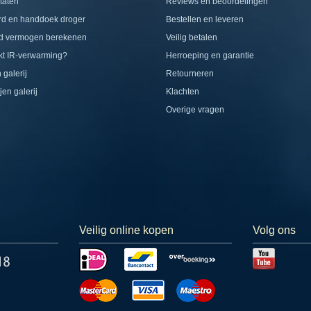
taten
Reviews en beoordelingen
rd en handdoek droger
Bestellen en leveren
d vermogen berekenen
Veilig betalen
t IR-verwarming?
Herroeping en garantie
 galerij
Retourneren
jen galerij
Klachten
Overige vragen
Veilig online kopen
Volg ons