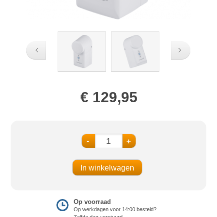
€ 129,95
-
+
Op voorraad
Op werkdagen voor 14:00 besteld?
Zelfde dag verstuurd.