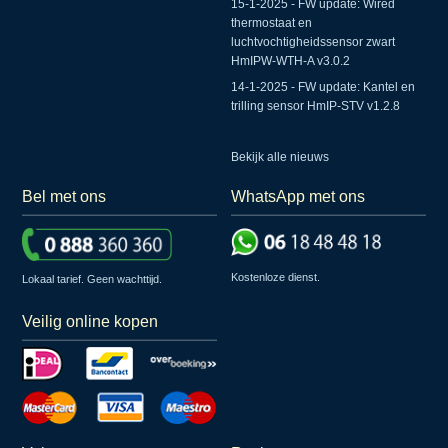
15-1-2025 - FW update: Wired
thermostaat en
luchtvochtigheidssensor zwart
HmIPW-WTH-A v3.0.2
14-1-2025 - FW update: Kantel en
trilling sensor HmIP-STV v1.2.8
Bekijk alle nieuws
Bel met ons
WhatsApp met ons
Kostenloze dienst.
Lokaal tarief. Geen wachttijd.
Veilig online kopen