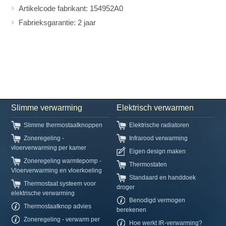
Artikelcode fabrikant: 154952A0
Fabrieksgarantie: 2 jaar
Slimme verwarming
Elektrisch verwarmen
Slimme thermostaatknoppen
Elektrische radiatoren
Zoneregeling -
Infrarood verwarming
vloerverwarming per kamer
Eigen design maken
Zoneregeling warmtepomp -
Thermostaten
Vloerverwarming en vloerkoeling
Standaard en handdoek
Thermostaat systeem voor
droger
elektrische verwarming
Benodigd vermogen
Thermostaatknop advies
berekenen
Zoneregeling - verwarm per
Hoe werkt IR-verwarming?