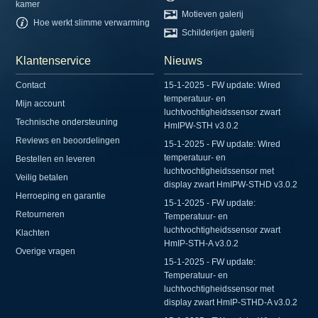
kamer
Motieven galerij
Hoe werkt slimme verwarming
Schilderijen galerij
Klantenservice
Nieuws
Contact
15-1-2025 - FW update: Wired
temperatuur- en
Mijn account
luchtvochtigheidssensor zwart
Technische ondersteuning
HmIPW-STH v3.0.2
Reviews en beoordelingen
15-1-2025 - FW update: Wired
temperatuur- en
Bestellen en leveren
luchtvochtigheidssensor met
Veilig betalen
display zwart HmIPW-STHD v3.0.2
Herroeping en garantie
15-1-2025 - FW update:
Retourneren
Temperatuur- en
luchtvochtigheidssensor zwart
Klachten
HmIP-STH-A v3.0.2
Overige vragen
15-1-2025 - FW update:
Temperatuur- en
luchtvochtigheidssensor met
display zwart HmIP-STHD-A v3.0.2