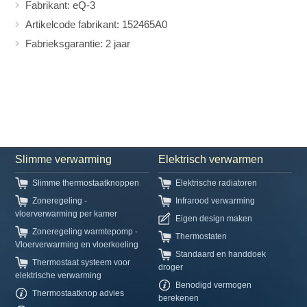
Fabrikant: eQ-3
Artikelcode fabrikant: 152465A0
Fabrieksgarantie: 2 jaar
Slimme verwarming
Elektrisch verwarmen
Slimme thermostaatknoppen
Elektrische radiatoren
Zoneregeling -
Infrarood verwarming
vloerverwarming per kamer
Eigen design maken
Zoneregeling warmtepomp -
Thermostaten
Vloerverwarming en vloerkoeling
Standaard en handdoek
Thermostaat systeem voor
droger
elektrische verwarming
Benodigd vermogen
Thermostaatknop advies
berekenen