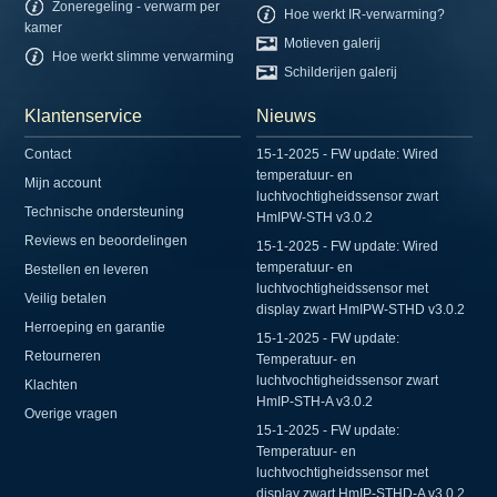
Zoneregeling - verwarm per
Hoe werkt IR-verwarming?
kamer
Motieven galerij
Hoe werkt slimme verwarming
Schilderijen galerij
Klantenservice
Nieuws
Contact
15-1-2025 - FW update: Wired
temperatuur- en
Mijn account
luchtvochtigheidssensor zwart
Technische ondersteuning
HmIPW-STH v3.0.2
Reviews en beoordelingen
15-1-2025 - FW update: Wired
temperatuur- en
Bestellen en leveren
luchtvochtigheidssensor met
Veilig betalen
display zwart HmIPW-STHD v3.0.2
Herroeping en garantie
15-1-2025 - FW update:
Retourneren
Temperatuur- en
luchtvochtigheidssensor zwart
Klachten
HmIP-STH-A v3.0.2
Overige vragen
15-1-2025 - FW update:
Temperatuur- en
luchtvochtigheidssensor met
display zwart HmIP-STHD-A v3.0.2