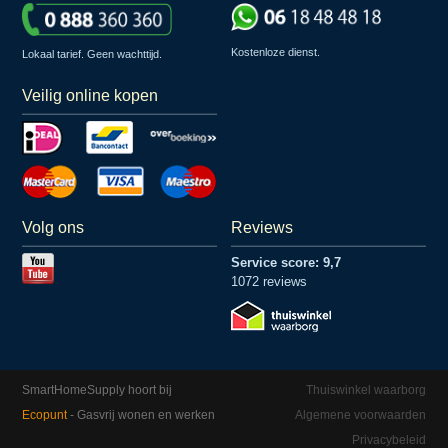
Kostenloze dienst.
Lokaal tarief. Geen wachttijd.
Veilig online kopen
Volg ons
Reviews
Service score: 9,7
1072 reviews
SmartHomeSupply hoort bij
Thuiswinkel waarborg
Ecopunt
- Gasvrij wonen en werken
Algemene voorwaarden
Privacybeleid