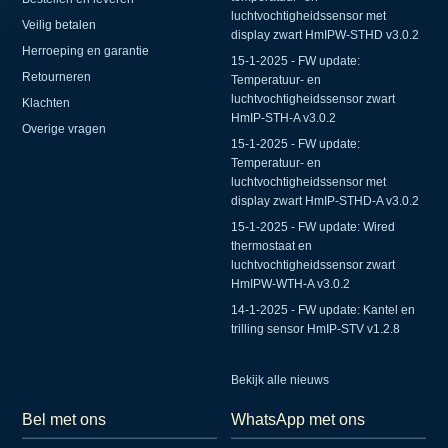
luchtvochtigheidssensor met
Veilig betalen
display zwart HmIPW-STHD v3.0.2
Herroeping en garantie
15-1-2025 - FW update:
Retourneren
Temperatuur- en
luchtvochtigheidssensor zwart
Klachten
HmIP-STH-A v3.0.2
Overige vragen
15-1-2025 - FW update:
Temperatuur- en
luchtvochtigheidssensor met
display zwart HmIP-STHD-A v3.0.2
15-1-2025 - FW update: Wired
thermostaat en
luchtvochtigheidssensor zwart
HmIPW-WTH-A v3.0.2
14-1-2025 - FW update: Kantel en
trilling sensor HmIP-STV v1.2.8
Bekijk alle nieuws
Bel met ons
WhatsApp met ons