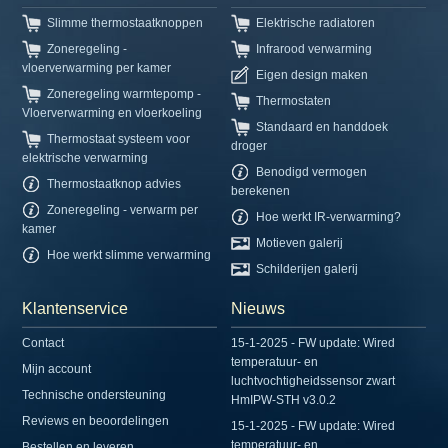
Slimme thermostaatknoppen
Elektrische radiatoren
Zoneregeling -
Infrarood verwarming
vloerverwarming per kamer
Eigen design maken
Zoneregeling warmtepomp -
Thermostaten
Vloerverwarming en vloerkoeling
Standaard en handdoek
Thermostaat systeem voor
droger
elektrische verwarming
Benodigd vermogen
Thermostaatknop advies
berekenen
Zoneregeling - verwarm per
Hoe werkt IR-verwarming?
kamer
Motieven galerij
Hoe werkt slimme verwarming
Schilderijen galerij
Klantenservice
Nieuws
Contact
15-1-2025 - FW update: Wired
temperatuur- en
Mijn account
luchtvochtigheidssensor zwart
Technische ondersteuning
HmIPW-STH v3.0.2
Reviews en beoordelingen
15-1-2025 - FW update: Wired
temperatuur- en
Bestellen en leveren