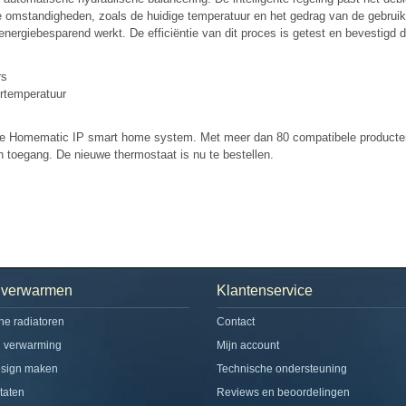
mstandigheden, zoals de huidige temperatuur en het gedrag van de gebruiker
energiebesparend werkt. De efficiëntie van dit proces is getest en bevestigd
rs
rtemperatuur
ide Homematic IP smart home system. Met meer dan 80 compatibele producten
 toegang. De nieuwe thermostaat is nu te bestellen.
h verwarmen
Klantenservice
che radiatoren
Contact
d verwarming
Mijn account
esign maken
Technische ondersteuning
taten
Reviews en beoordelingen