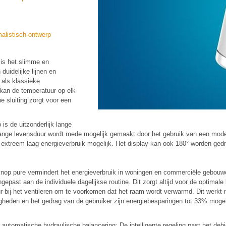
malistisch-ontwerp
is het slimme en
duidelijke lijnen en
 als klassieke
 kan de temperatuur op elk
 sluiting zorgt voor een
s de uitzonderlijk lange
e lange levensduur wordt mede mogelijk gemaakt door het gebruik van een moder
n extreem laag energieverbruik mogelijk. Het display kan ook 180° worden ge
nop pure vermindert het energieverbruik in woningen en commerciële gebouwen 
ast aan de individuele dagelijkse routine. Dit zorgt altijd voor de optimal
 bij het ventileren om te voorkomen dat het raam wordt verwarmd. Dit werkt 
eden en het gedrag van de gebruiker zijn energiebesparingen tot 33% mogelij
tomatische hydraulische balancering: De intelligente regeling past het deb