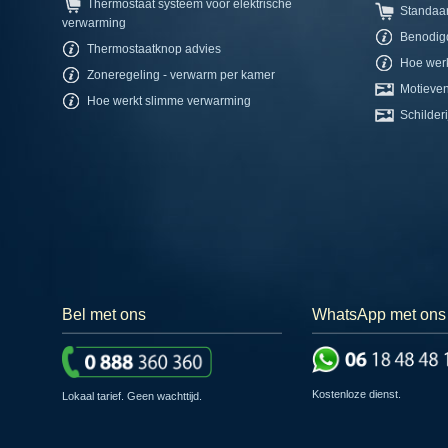
Thermostaat systeem voor elektrische
Standaa
verwarming
Benodig
Thermostaatknop advies
Hoe werk
Zoneregeling - verwarm per kamer
Motieven
Hoe werkt slimme verwarming
Schilderi
Bel met ons
WhatsApp met ons
Kostenloze dienst.
Lokaal tarief. Geen wachttijd.