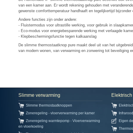
van een kamer aan. Er wordt rekening gehouden met veranderende o
gewenste comforttemperatuur handhaaft en tegelijkertijd bijzonder 
Andere functies zijn onder andere:
- Fluistermodus voor ultrastille werking, voor gebruik in slaapkame
- Eco-modus voor energiebesparende werking met verlaagde kame
- Klepbeschermingsfunctie tegen kalkaanslag
De slimme thermostaatknop pure maakt deel uit van het uitgebre
van modern wonen, van verwarming en zonwering tot beveiliging en
Slimme verwarming
Elektrisc
Slimme thermostaatknoppen
Elektris
Zoneregeling - vloerverwarming per kamer
Infraroo
Zoneregeling warmtepomp - Vloerverwarming
Eigen d
en vloerkoeling
Thermos