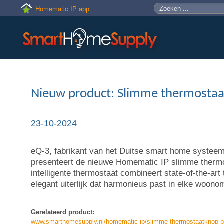
Skip to main content
Zoeken
Zoekveld
Homematic IP app
Nieuw product: Slimme thermosta
23-10-2024
eQ-3, fabrikant van het Duitse smart home systee
presenteert de nieuwe Homematic IP slimme therm
intelligente thermostaat combineert state-of-the-art
elegant uiterlijk dat harmonieus past in elke woono
Gerelateerd product:
www.smarthomesupply.nl/homematic-ip/slimme-thermostaatknop-pu