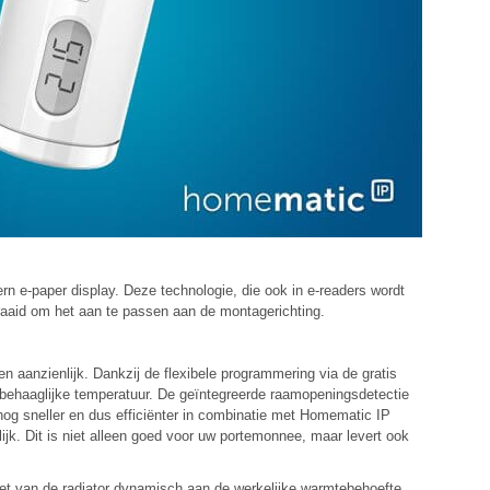
n e-paper display. Deze technologie, die ook in e-readers wordt
draaid om het aan te passen aan de montagerichting.
aanzienlijk. Dankzij de flexibele programmering via de gratis
e behaaglijke temperatuur. De geïntegreerde raamopeningsdetectie
nog sneller en dus efficiënter in combinatie met Homematic IP
k. Dit is niet alleen goed voor uw portemonnee, maar levert ook
iet van de radiator dynamisch aan de werkelijke warmtebehoefte