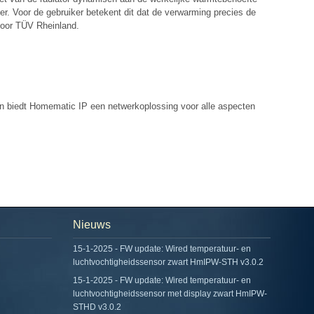
. Voor de gebruiker betekent dit dat de verwarming precies de
 door TÜV Rheinland.
 biedt Homematic IP een netwerkoplossing voor alle aspecten
Nieuws
15-1-2025 - FW update: Wired temperatuur- en
luchtvochtigheidssensor zwart HmIPW-STH v3.0.2
15-1-2025 - FW update: Wired temperatuur- en
luchtvochtigheidssensor met display zwart HmIPW-
STHD v3.0.2