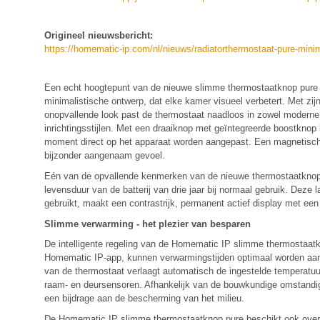
Origineel nieuwsbericht:
https://homematic-ip.com/nl/nieuws/radiatorthermostaat-pure-mini
Een echt hoogtepunt van de nieuwe slimme thermostaatknop pure 
minimalistische ontwerp, dat elke kamer visueel verbetert. Met zijn 
onopvallende look past de thermostaat naadloos in zowel moderne
inrichtingsstijlen. Met een draaiknop met geïntegreerde boostknop
moment direct op het apparaat worden aangepast. Een magnetische
bijzonder aangenaam gevoel.
Eén van de opvallende kenmerken van de nieuwe thermostaatknop i
levensduur van de batterij van drie jaar bij normaal gebruik. Dez
gebruikt, maakt een contrastrijk, permanent actief display met ee
Slimme verwarming - het plezier van besparen
De intelligente regeling van de Homematic IP slimme thermostaatk
Homematic IP-app, kunnen verwarmingstijden optimaal worden aangep
van de thermostaat verlaagt automatisch de ingestelde temperatuur
raam- en deursensoren. Afhankelijk van de bouwkundige omstandigh
een bijdrage aan de bescherming van het milieu.
De Homematic IP slimme thermostaatknop pure beschikt ook over au