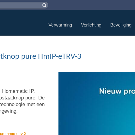
Verwarming
Verlichting
Beveiliging
atknop pure HmIP-eTRV-3
m Homematic IP,
ostaatknop pure. De
 technologie met een
mgeving.
re-hmip-etrv-3