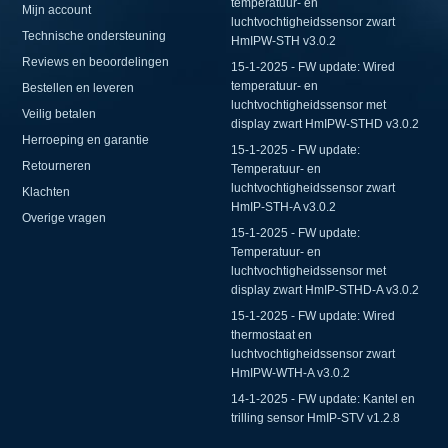
temperatuur- en
Mijn account
luchtvochtigheidssensor zwart
Technische ondersteuning
HmIPW-STH v3.0.2
Reviews en beoordelingen
15-1-2025 - FW update: Wired
temperatuur- en
Bestellen en leveren
luchtvochtigheidssensor met
Veilig betalen
display zwart HmIPW-STHD v3.0.2
Herroeping en garantie
15-1-2025 - FW update:
Retourneren
Temperatuur- en
luchtvochtigheidssensor zwart
Klachten
HmIP-STH-A v3.0.2
Overige vragen
15-1-2025 - FW update:
Temperatuur- en
luchtvochtigheidssensor met
display zwart HmIP-STHD-A v3.0.2
15-1-2025 - FW update: Wired
thermostaat en
luchtvochtigheidssensor zwart
HmIPW-WTH-A v3.0.2
14-1-2025 - FW update: Kantel en
trilling sensor HmIP-STV v1.2.8