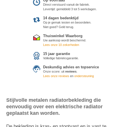
Op voorraad
Direct verstuurd vanuit de fabriek.
Levertijd: gemiddeld 3 tot 5 werkdagen.
14 dagen bedenktijd
Op je gemak testen en beoordelen.
Niet goed? Geld terug.
Thuiswinkel Waarborg
Uw aankoop wordt beschermd.
Lees onze 10 zekerheden
15 jaar garantie
Volledige fabrieksgarantie.
Deskundig advies en topservice
Onze score:
uit
reviews
.
Lees onze reviews
en
ondersteuning
Stijlvolle metalen radiatorbekleding die
eenvoudig over een elektrische radiator
geplaatst kan worden.
De bekleding is kras- en stootvast en is vast te