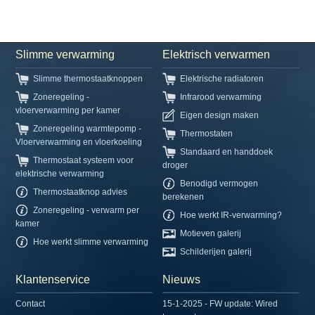
Slimme verwarming
Elektrisch verwarmen
Slimme thermostaatknoppen
Elektrische radiatoren
Zoneregeling -
Infrarood verwarming
vloerverwarming per kamer
Eigen design maken
Zoneregeling warmtepomp -
Thermostaten
Vloerverwarming en vloerkoeling
Standaard en handdoek
Thermostaat systeem voor
droger
elektrische verwarming
Benodigd vermogen
Thermostaatknop advies
berekenen
Zoneregeling - verwarm per
Hoe werkt IR-verwarming?
kamer
Motieven galerij
Hoe werkt slimme verwarming
Schilderijen galerij
Klantenservice
Nieuws
Contact
15-1-2025 - FW update: Wired