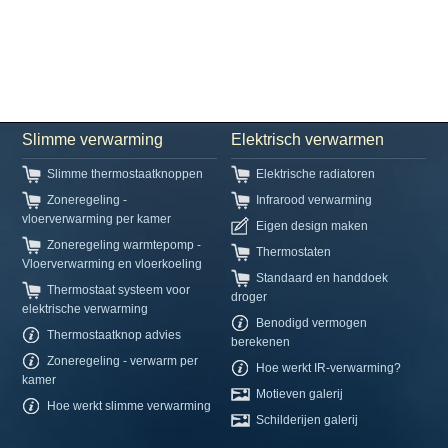
Slimme verwarming
Elektrisch verwarmen
Slimme thermostaatknoppen
Elektrische radiatoren
Zoneregeling -
Infrarood verwarming
vloerverwarming per kamer
Eigen design maken
Zoneregeling warmtepomp -
Thermostaten
Vloerverwarming en vloerkoeling
Standaard en handdoek
Thermostaat systeem voor
droger
elektrische verwarming
Benodigd vermogen
Thermostaatknop advies
berekenen
Zoneregeling - verwarm per
Hoe werkt IR-verwarming?
kamer
Motieven galerij
Hoe werkt slimme verwarming
Schilderijen galerij