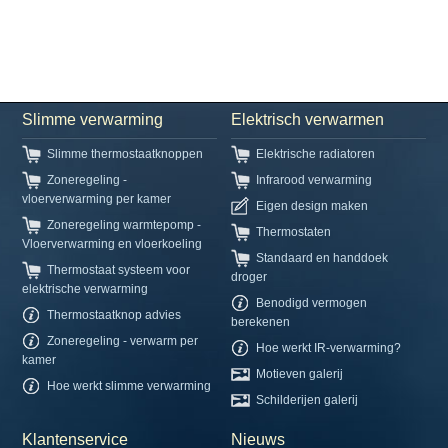
Slimme verwarming
Elektrisch verwarmen
Slimme thermostaatknoppen
Elektrische radiatoren
Zoneregeling -
Infrarood verwarming
vloerverwarming per kamer
Eigen design maken
Zoneregeling warmtepomp -
Thermostaten
Vloerverwarming en vloerkoeling
Standaard en handdoek
Thermostaat systeem voor
droger
elektrische verwarming
Benodigd vermogen
Thermostaatknop advies
berekenen
Zoneregeling - verwarm per
Hoe werkt IR-verwarming?
kamer
Motieven galerij
Hoe werkt slimme verwarming
Schilderijen galerij
Klantenservice
Nieuws