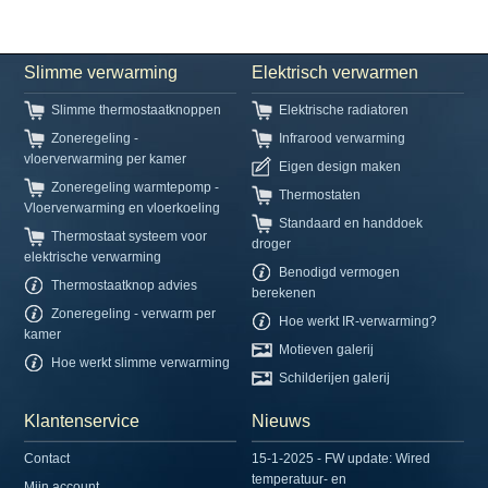
Slimme verwarming
Elektrisch verwarmen
Slimme thermostaatknoppen
Elektrische radiatoren
Zoneregeling -
Infrarood verwarming
vloerverwarming per kamer
Eigen design maken
Zoneregeling warmtepomp -
Thermostaten
Vloerverwarming en vloerkoeling
Standaard en handdoek
Thermostaat systeem voor
droger
elektrische verwarming
Benodigd vermogen
Thermostaatknop advies
berekenen
Zoneregeling - verwarm per
Hoe werkt IR-verwarming?
kamer
Motieven galerij
Hoe werkt slimme verwarming
Schilderijen galerij
Klantenservice
Nieuws
Contact
15-1-2025 - FW update: Wired
temperatuur- en
Mijn account