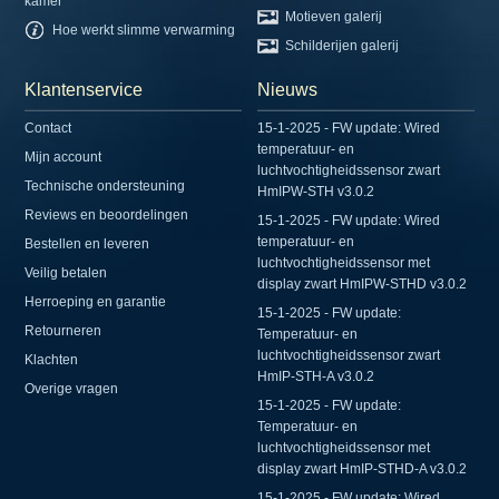
kamer
Motieven galerij
Hoe werkt slimme verwarming
Schilderijen galerij
Klantenservice
Nieuws
Contact
15-1-2025 - FW update: Wired
temperatuur- en
Mijn account
luchtvochtigheidssensor zwart
Technische ondersteuning
HmIPW-STH v3.0.2
Reviews en beoordelingen
15-1-2025 - FW update: Wired
temperatuur- en
Bestellen en leveren
luchtvochtigheidssensor met
Veilig betalen
display zwart HmIPW-STHD v3.0.2
Herroeping en garantie
15-1-2025 - FW update:
Retourneren
Temperatuur- en
luchtvochtigheidssensor zwart
Klachten
HmIP-STH-A v3.0.2
Overige vragen
15-1-2025 - FW update:
Temperatuur- en
luchtvochtigheidssensor met
display zwart HmIP-STHD-A v3.0.2
15-1-2025 - FW update: Wired