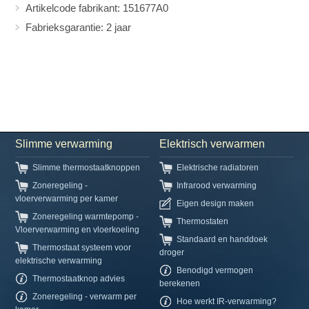
Artikelcode fabrikant: 151677A0
Fabrieksgarantie: 2 jaar
Slimme verwarming
Elektrisch verwarmen
Slimme thermostaatknoppen
Elektrische radiatoren
Zoneregeling -
Infrarood verwarming
vloerverwarming per kamer
Eigen design maken
Zoneregeling warmtepomp -
Thermostaten
Vloerverwarming en vloerkoeling
Standaard en handdoek
Thermostaat systeem voor
droger
elektrische verwarming
Benodigd vermogen
Thermostaatknop advies
berekenen
Zoneregeling - verwarm per
Hoe werkt IR-verwarming?