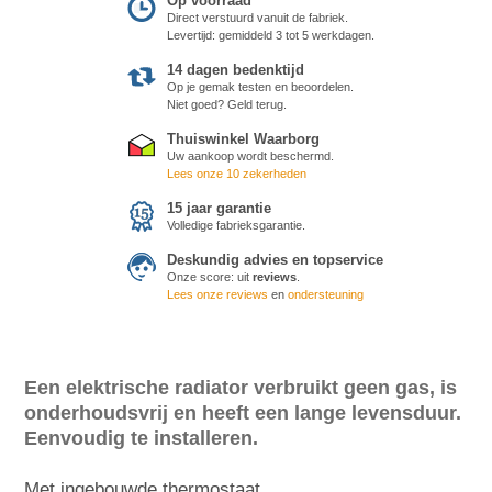
Op voorraad
Direct verstuurd vanuit de fabriek.
Levertijd: gemiddeld 3 tot 5 werkdagen.
14 dagen bedenktijd
Op je gemak testen en beoordelen.
Niet goed? Geld terug.
Thuiswinkel Waarborg
Uw aankoop wordt beschermd.
Lees onze 10 zekerheden
15 jaar garantie
Volledige fabrieksgarantie.
Deskundig advies en topservice
Onze score:
uit
reviews
.
Lees onze reviews
en
ondersteuning
Een elektrische radiator verbruikt geen gas, is
onderhoudsvrij en heeft een lange levensduur.
Eenvoudig te installeren.
Met ingebouwde thermostaat.