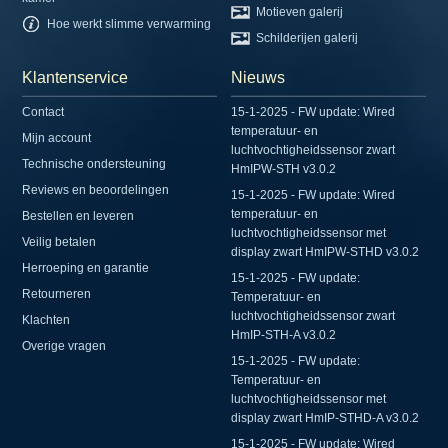
Motieven galerij
Hoe werkt slimme verwarming
Schilderijen galerij
Klantenservice
Nieuws
Contact
15-1-2025 - FW update: Wired
temperatuur- en
Mijn account
luchtvochtigheidssensor zwart
Technische ondersteuning
HmIPW-STH v3.0.2
Reviews en beoordelingen
15-1-2025 - FW update: Wired
temperatuur- en
Bestellen en leveren
luchtvochtigheidssensor met
Veilig betalen
display zwart HmIPW-STHD v3.0.2
Herroeping en garantie
15-1-2025 - FW update:
Retourneren
Temperatuur- en
luchtvochtigheidssensor zwart
Klachten
HmIP-STH-A v3.0.2
Overige vragen
15-1-2025 - FW update:
Temperatuur- en
luchtvochtigheidssensor met
display zwart HmIP-STHD-A v3.0.2
15-1-2025 - FW update: Wired