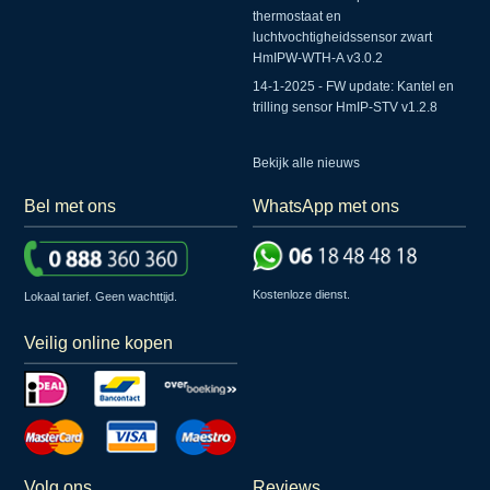
thermostaat en
luchtvochtigheidssensor zwart
HmIPW-WTH-A v3.0.2
14-1-2025 - FW update: Kantel en
trilling sensor HmIP-STV v1.2.8
Bekijk alle nieuws
Bel met ons
WhatsApp met ons
Kostenloze dienst.
Lokaal tarief. Geen wachttijd.
Veilig online kopen
Volg ons
Reviews