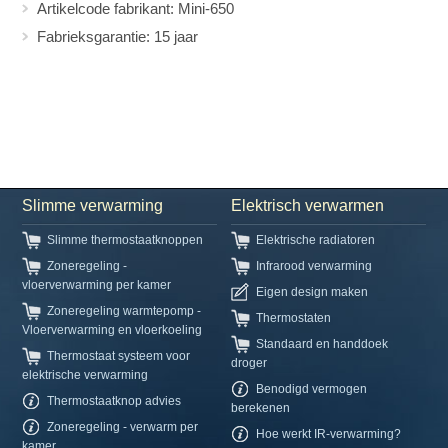
Artikelcode fabrikant: Mini-650
Fabrieksgarantie: 15 jaar
Slimme verwarming
Elektrisch verwarmen
Slimme thermostaatknoppen
Elektrische radiatoren
Zoneregeling -
Infrarood verwarming
vloerverwarming per kamer
Eigen design maken
Zoneregeling warmtepomp -
Thermostaten
Vloerverwarming en vloerkoeling
Standaard en handdoek
Thermostaat systeem voor
droger
elektrische verwarming
Benodigd vermogen
Thermostaatknop advies
berekenen
Zoneregeling - verwarm per
Hoe werkt IR-verwarming?
kamer