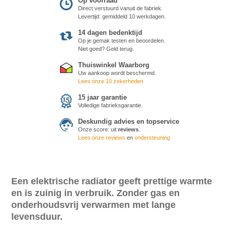
Op voorraad
Direct verstuurd vanuit de fabriek.
Levertijd: gemiddeld 10 werkdagen.
14 dagen bedenktijd
Op je gemak testen en beoordelen.
Niet goed? Geld terug.
Thuiswinkel Waarborg
Uw aankoop wordt beschermd.
Lees onze 10 zekerheden
15 jaar garantie
Volledige fabrieksgarantie.
Deskundig advies en topservice
Onze score:
uit
reviews
.
Lees onze reviews
en
ondersteuning
Een elektrische radiator geeft prettige warmte
en is zuinig in verbruik. Zonder gas en
onderhoudsvrij verwarmen met lange
levensduur.