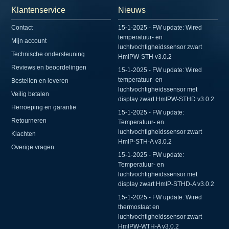
Klantenservice
Nieuws
Contact
15-1-2025 - FW update: Wired
temperatuur- en
Mijn account
luchtvochtigheidssensor zwart
Technische ondersteuning
HmIPW-STH v3.0.2
Reviews en beoordelingen
15-1-2025 - FW update: Wired
temperatuur- en
Bestellen en leveren
luchtvochtigheidssensor met
Veilig betalen
display zwart HmIPW-STHD v3.0.2
Herroeping en garantie
15-1-2025 - FW update:
Retourneren
Temperatuur- en
luchtvochtigheidssensor zwart
Klachten
HmIP-STH-A v3.0.2
Overige vragen
15-1-2025 - FW update:
Temperatuur- en
luchtvochtigheidssensor met
display zwart HmIP-STHD-A v3.0.2
15-1-2025 - FW update: Wired
thermostaat en
luchtvochtigheidssensor zwart
HmIPW-WTH-A v3.0.2