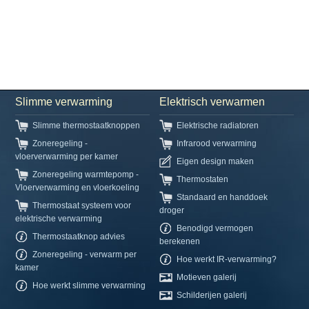
Slimme verwarming
Elektrisch verwarmen
Slimme thermostaatknoppen
Elektrische radiatoren
Zoneregeling -
Infrarood verwarming
vloerverwarming per kamer
Eigen design maken
Zoneregeling warmtepomp -
Thermostaten
Vloerverwarming en vloerkoeling
Standaard en handdoek
Thermostaat systeem voor
droger
elektrische verwarming
Benodigd vermogen
Thermostaatknop advies
berekenen
Zoneregeling - verwarm per
Hoe werkt IR-verwarming?
kamer
Motieven galerij
Hoe werkt slimme verwarming
Schilderijen galerij