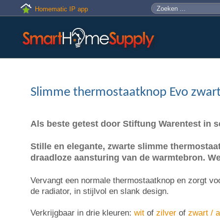
Skip to main content
Zoeken
Zoekveld
Homematic IP app
Slimme thermostaatknop Evo zwart 
Als beste getest door Stiftung Warentest in
Stille en elegante, zwarte slimme thermosta
draadloze aansturing van de warmtebron. Werk
Vervangt een normale thermostaatknop en zorgt voo
de radiator, in stijlvol en slank design.
Verkrijgbaar in drie kleuren:
wit
of
zilver
of
zwart / a