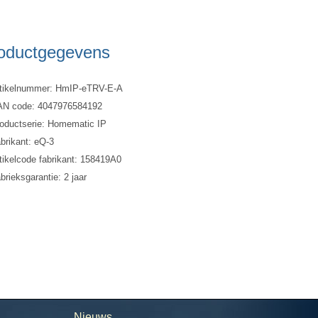
oductgegevens
tikelnummer: HmIP-eTRV-E-A
N code: 4047976584192
oductserie: Homematic IP
brikant: eQ-3
tikelcode fabrikant: 158419A0
brieksgarantie: 2 jaar
Nieuws