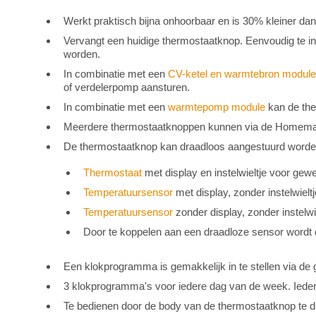
Werkt praktisch bijna onhoorbaar en is 30% kleiner da
Vervangt een huidige thermostaatknop. Eenvoudig te insta
worden.
In combinatie met een
CV-ketel en warmtebron module
of verdelerpomp aansturen.
In combinatie met een
warmtepomp module
kan de th
Meerdere thermostaatknoppen kunnen via de Homemat
De thermostaatknop kan draadloos aangestuurd worde
Thermostaat
met display en instelwieltje voor gew
Temperatuursensor
met display, zonder instelwieltj
Temperatuursensor
zonder display, zonder instelwi
Door te koppelen aan een draadloze sensor wordt
Een klokprogramma is gemakkelijk in te stellen via de
3 klokprogramma's voor iedere dag van de week. Ieder
Te bedienen door de body van de thermostaatknop te d