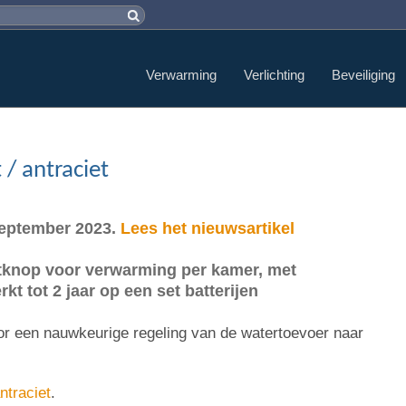
Verwarming
Verlichting
Beveiliging
/ antraciet
 september 2023.
Lees het nieuwsartikel
atknop voor verwarming per kamer, met
t tot 2 jaar op een set batterijen
r een nauwkeurige regeling van de watertoevoer naar
ntraciet
.