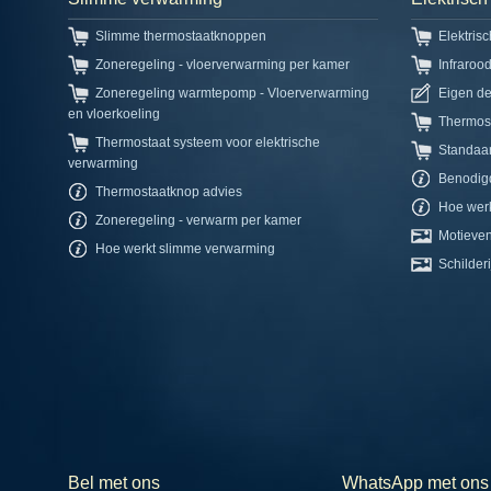
Slimme thermostaatknoppen
Elektris
Zoneregeling - vloerverwarming per kamer
Infraroo
Zoneregeling warmtepomp - Vloerverwarming
Eigen d
en vloerkoeling
Thermos
Thermostaat systeem voor elektrische
Standaa
verwarming
Benodig
Thermostaatknop advies
Hoe werk
Zoneregeling - verwarm per kamer
Motieven
Hoe werkt slimme verwarming
Schilderi
Bel met ons
WhatsApp met ons