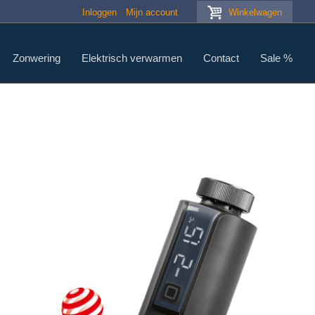
Inloggen
Mijn account
Winkelwagen
Zonwering
Elektrisch verwarmen
Contact
Sale %