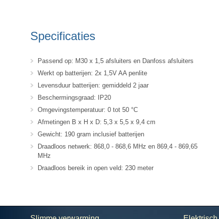
Specificaties
Passend op: M30 x 1,5 afsluiters en Danfoss afsluiters
Werkt op batterijen: 2x 1,5V AA penlite
Levensduur batterijen: gemiddeld 2 jaar
Beschermingsgraad: IP20
Omgevingstemperatuur: 0 tot 50 °C
Afmetingen B x H x D: 5,3 x 5,5 x 9,4 cm
Gewicht: 190 gram inclusief batterijen
Draadloos netwerk: 868,0 - 868,6 MHz en 869,4 - 869,65
MHz
Draadloos bereik in open veld: 230 meter
Slimme verwarming
Elektrisc