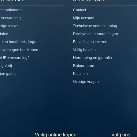
che radiatoren
Contact
d verwarming
Mijn account
esign maken
Technische ondersteuning
taten
Reviews en beoordelingen
rd en handdoek droger
Bestellen en leveren
d vermogen berekenen
Veilig betalen
t IR-verwarming?
Herroeping en garantie
 galerij
Retourneren
jen galerij
Klachten
Overige vragen
Veilig online kopen
Volg ons