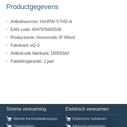
Productgegevens
Artikelnummer: HmIPW-STHD-A
EAN code: 4047976605538
Productserie: Homematic IP Wired
Fabrikant: eQ-3
Artikelcode fabrikant: 160553A0
Fabrieksgarantie: 2 jaar
Slimme verwarming
Elektrisch verwarmen
Slimme thermostaatknoppen
Elektrische radiatoren
Zoneregeling -
Infrarood verwarming