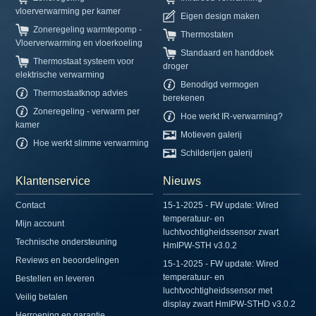
vloerverwarming per kamer
Eigen design maken
Zoneregeling warmtepomp -
Thermostaten
Vloerverwarming en vloerkoeling
Standaard en handdoek
Thermostaat systeem voor
droger
elektrische verwarming
Benodigd vermogen
Thermostaatknop advies
berekenen
Zoneregeling - verwarm per
Hoe werkt IR-verwarming?
kamer
Motieven galerij
Hoe werkt slimme verwarming
Schilderijen galerij
Klantenservice
Nieuws
Contact
15-1-2025 - FW update: Wired
temperatuur- en
Mijn account
luchtvochtigheidssensor zwart
Technische ondersteuning
HmIPW-STH v3.0.2
Reviews en beoordelingen
15-1-2025 - FW update: Wired
temperatuur- en
Bestellen en leveren
luchtvochtigheidssensor met
Veilig betalen
display zwart HmIPW-STHD v3.0.2
Herroeping en garantie