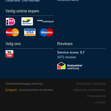
Kostenloze dienst.
Lokaal tarief. Geen wachttijd.
Veilig online kopen
Volg ons
Reviews
Service score: 9,7
1072 reviews
SmartHomeSupply hoort bij
Thuiswinkel waarborg
Ecopunt
- Gasvrij wonen en werken
Algemene voorwaarden
Privacybeleid
Contact