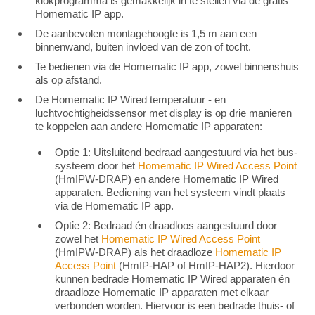
klokprogramma is gemakkelijk in te stellen via de gratis
Homematic IP app.
De aanbevolen montagehoogte is 1,5 m aan een
binnenwand, buiten invloed van de zon of tocht.
Te bedienen via de Homematic IP app, zowel binnenshuis
als op afstand.
De Homematic IP Wired temperatuur - en
luchtvochtigheidssensor met display is op drie manieren
te koppelen aan andere Homematic IP apparaten:
Optie 1: Uitsluitend bedraad aangestuurd via het bus-
systeem door het
Homematic IP Wired Access Point
(HmIPW-DRAP) en andere Homematic IP Wired
apparaten. Bediening van het systeem vindt plaats
via de Homematic IP app.
Optie 2: Bedraad én draadloos aangestuurd door
zowel het
Homematic IP Wired Access Point
(HmIPW-DRAP) als het draadloze
Homematic IP
Access Point
(HmIP-HAP of HmIP-HAP2). Hierdoor
kunnen bedrade Homematic IP Wired apparaten én
draadloze Homematic IP apparaten met elkaar
verbonden worden. Hiervoor is een bedrade thuis- of